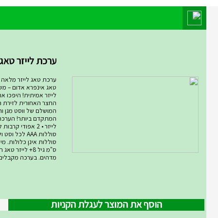
מוצר השבוע במחלקת מחלקת המ
ערכת לייזר טאג ARMOG...
ערכת טאג לייזר מלאה רו
טאג אינפרא אדום – מ
לייזר אמיתית! היפכו א
החצר האחורית לזירת ת
המושלם של ווסט מגן ורו
סוללות AAA לכל ו
ס"מ גיל 8+ לייזר
מדהים. בערכה מקבלים .
הוסף את המוצר לעגלת הקניות