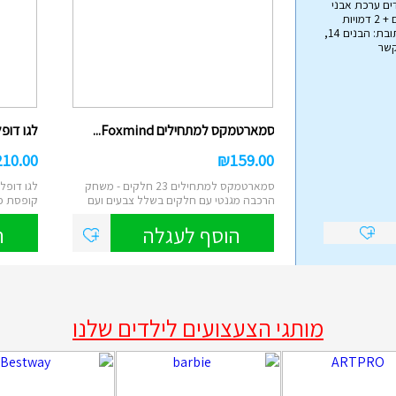
ים ערכת אבני
בניה הכוללת 79 חלקים + 2 דמויות
אימפריית הצעצועים כתובת: הבנים 14,
קשר
הליכון מפואר לתינוקות עם ...
₪
45.00
סמארטמקס למתחילים Foxmind...
לגו דופלו
הליכון בריכה לתינוקות מבית Intex , הליכון
מתנפח עם צליה, באורך של 81 ס"מ...
210.00
₪
159.00
הוסף לעגלה
סמארטמקס למתחילים 23 חלקים - משחק
הרכבה מגנטי עם חלקים בשלל צבעים ועם
קופסת פ
מגוון א...
קוביות ...
הוסף לעגלה
ה
מותגי הצעצועים לילדים שלנו