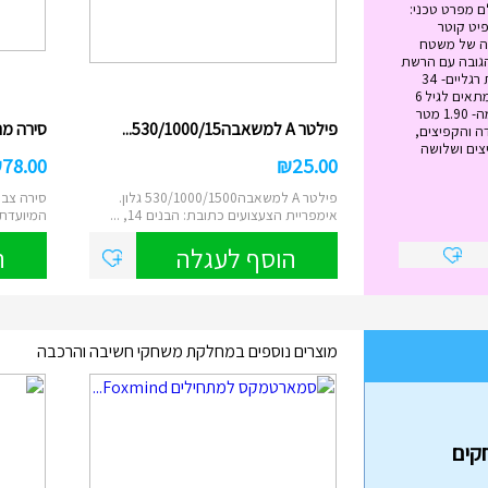
ם מפרט טכני:
ל הטרמפולינה - 12 פיט קוטר
 מטר גובה של משטח
ה- 89 ס"מ הגובה עם הרשת
הבנויה -2.79 מטר כמות רגליים- 34
משקל מירבי -120 ק"ג מתאים לגיל 6
ומעלה גובה הרשת עצמה- 1.90 מטר
פילטר A למשאבה530/1000/15...
סירה מתנפח
ה והקפיצים,
צים ושלושה
₪
78.00
₪
25.00
פילטר A למשאבה530/1000/1500 גלון.
סירה צבע
אימפריית הצעצועים כתובת: הבנים 14, ...
המיועדת לשנ
הוסף לעגלה
ה
מוצרים נוספים במחלקת משחקי חשיבה והרכבה
בה