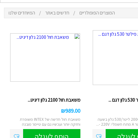
המוצרים הפופולריים
/
חדשים באתר
/
המיוחדים שלנו
ם
נטען
צ
סא
...
משאבת חול 2100 גלון דיגיט...
₪
989.00
הספק שאיבה: 2006 ליטר/530 גלון בשעה
משאבת חול חדשה של INTEX משופרת
 -...
וחזקה יותר ועכשיו גם עם טיימר מובנה
דיגיטאלי....
 לעגלה
הוסף לעגלה