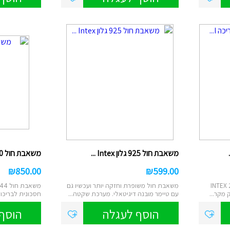
ם
טוש אקרילי
ן
ות מברשות לאיפור
רמקולים
ט
נורות שולחן/תיבות
ס
לים/ערכת קריוקי
שעוני יד
משאבת חול 925 גלון Intex ...
משאבת חול 1500 גלון 26644...
₪
850.00
₪
599.00
 לבריכה INTEX 28628
משאבת חול משופרת וחזקה יותר ועכשיו גם
 מקר...
עם טיימר מובנה דיגיטאלי. מערכת שקטה...
חסכונית לבריכות
במיו...
הוסף לעגלה
הוסף