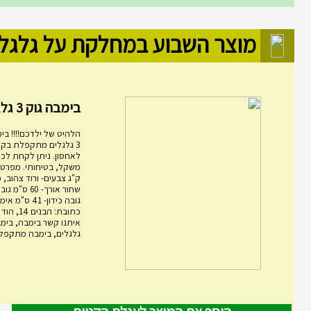
מוצר השבוע במחלקת על גלגל
בימבה גוק 3 גלגלים מ...
הלהיט של ילדכם!!!! בימ
3 גלגלים מתקפלת בקל
לאחסון. ניתן לקחת לכל
ק"ג צבעים- ורוד צהוב, 
גובה כידון- 1
כתובת: הבני
גלגלים, בימבה מתקפלת,