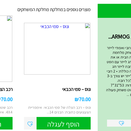
מוצרים נוספים במחלקת מחלקת המשחקים
שחקים
בי ואפודי לייזר
שחק מלחמת
ת הבית או את
ג לייזר עם הסט
בה לייזר תג
המתקדם ביותר! הערכה כוללת: • 2 רובי
לייזר • 2 אפודי קרבות לייזר יש צורך ב-3
סט ולכל רובה.
סוללות אינן כלולות. מידות: 53*31*7
ונוס – סמי הכבאי
רכב הצלה 4X4 – ס
 טאג הינו משחק פעולה
..
₪
70.00
₪
70.00
ונוס – רכב הצלה של סמי הכבאי. אימפריית
רכב שטח 
הצעצועים כתובת: הבנים 14...
4X4. אימפריית הצעצועים ...
הוסף לעגלה
ה