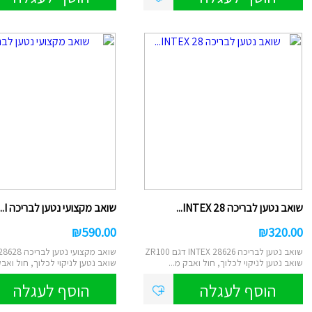
סליים/בצקי
ספלים
טוש סקיצה/
קופות חיסכו
גמבוי
איפור לילד
עכבר/מקלדת/
למחשב/טאבל
מראות איפור/מ
תמונות קנב
תכשיטים
מיקרופון/רמקו
שעון מעורר/
שואב נטען לבריכה INTEX 28...
שואב מקצועי נטען לבריכה I...
₪
590.00
₪
320.00
שואב נטען לבריכה INTEX 28626 דגם ZR100
שואב מקצועי נטען
שואב נטען לניקוי לכלוך, חול ואבק מ...
שואב נטען לניקוי לכלוך, חול ואבק
הוסף לעגלה
הוסף לעגלה