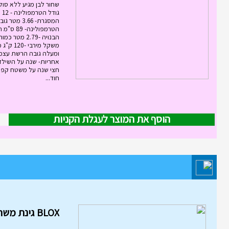
שחור לבן מגיע ללא סול
גוד
המסגרת- 3.66
הטרמפולינ
אחריות- שנה על השילד
חצי שנה על משטח קפי
חוד...
הוסף את המוצר לעגלת הקניות
מוצר השבוע במחלקת משחקי חשי
והרכבה
BLOX גינת משחקים