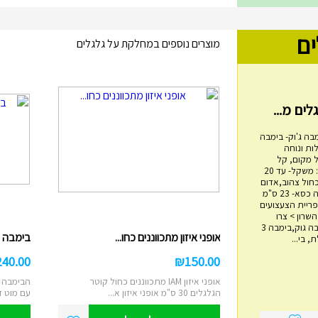
ים
מוצרים נוספים במחלקת על גלגלים
בה ג'וק- בימבה
ות ונוחה
 מקום, קל
משקל, בטיחותי. מפרט: משקל- עד 20
כחול צהוב,אדום
שחור אורך- 60 ס"מ גובה כסא- 23 ס"מ
מגדל טבעות עץ
4 ס"מ אימפריית הצעצועים
ם 14, הוד השרון > צרו
₪
45.00
איתנו קשר בימבה, בימבה גוק,בימבה 3
אופני איזון מתכווננים כחו...
בימבה 2 ב 1 IAM דוברת עבר...
 בי...
מגדל השחלת טבעות עץ מתאים לבני שנה
ומעלה משחק ילדות קלאסי לפיתוח מיומנויו...
240.00
₪
150.00
הוסף לעגלה
אופני איזון IAM מתכווננים כחול קוטר
הבימבה ה
הגלגלים 30 ס"מ אופני איזון א...
עם מוט ד