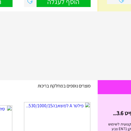
הוסף לעגלה
ה
מוצרים נוספים במחלקת בריכות
בימבה החביבה שלי בצבעים I...
₪
99.00
בימבה החביבה שלי בצבעים IAM מידות
הבימבה: גובה המושב: 20.5 ס"מ. ...
הוסף לעגלה
קצועית לשימוש
מגיל 6 ומעלה. בעלת תקן EN71 צבע