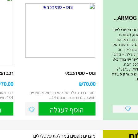
שחקים
בי ואפודי לייזר
שחק מלחמת
ת הבית או את
ג לייזר עם הסט
בה לייזר תג
המתקדם ביותר! הערכה כוללת: • 2 רובי
לייזר • 2 אפודי קרבות לייזר יש צורך ב-3
סט ולכל רובה.
סוללות אינן כלולות. מידות: 53*31*7
ונוס – סמי הכבאי
רכב הצלה 4X4 – ס
 טאג הינו משחק פעולה
..
₪
70.00
₪
70.00
ונוס – רכב הצלה של סמי הכבאי. אימפריית
רכב שטח 
הצעצועים כתובת: הבנים 14...
4X4. אימפריית הצעצועים ...
הוסף לעגלה
ה
ים
מוצרים נוספים במחלקת על גלגלים