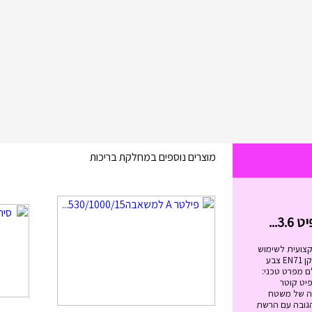
מוצרים נוספים במחלקת בריכות
בימבה החביבה שלי בצבעים I...
₪
99.00
בימבה החביבה שלי בצבעים IAM מידות
הבימבה: גובה המושב: 20.5 ס"מ. ...
הוסף לעגלה
קצועית לשימוש
מגיל 6 ומעלה. בעלת תקן EN71 צבע
ם מפרט טכני:
ל הטרמפולינה - 12 פיט קוטר
 מטר גובה של משטח
ה- 89 ס"מ הגובה עם הרשת