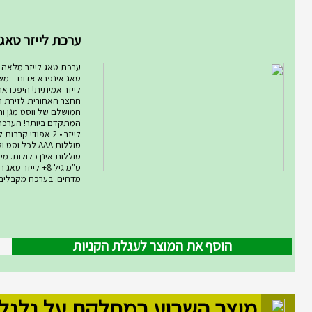
מוצר השבוע במחלקת מחלקת המ
ערכת לייזר טאג ARMOG...
ערכת טאג לייזר מלאה רו
טאג אינפרא אדום – מ
לייזר אמיתית! היפכו א
החצר האחורית לזירת ת
המושלם של ווסט מגן ורו
סוללות AAA לכל ו
ס"מ גיל 8+ לייזר
מדהים. בערכה מקבלים .
הוסף את המוצר לעגלת הקניות
מוצר השבוע במחלקת על גלגל