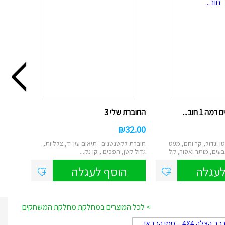
 1 חוב...
החוברת שלי 3
₪
32.00
ן וגדול, קר וחם, מעט
חוברת לקטנטנים : תיאום עין יד, צלליות,
ים, מותר ואסור, קל
גדול קטן, הפכים , קו נק...
לעגלה
הוסף לעגלה
> לכל המוצרים במחלקת מחלקת המשחקים