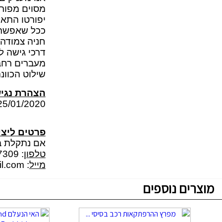
מסוים מפורט
יפורטו התאמ
ככל שאפשרות
חניה צמודה 
דרכי גישה ל
מעברים רחב
שילוט הכוונ
הצהרת נגיש
5/01/2020 , 20:52
פרטים ליצי
אם נתקלת בק
טלפון
: 053-7207309
מייל
:
il.com
מוצרים נוספים