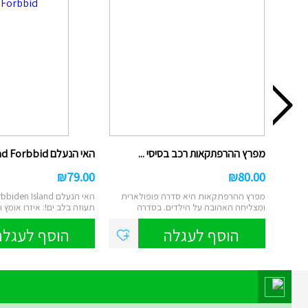
מפרץ ההרפתקאות רכב בסיסי ...
האי הנעלם Foxmind Forbbid...
₪
79.00
₪
80.00
מפרץ ההרפתקאות היא סדרה פופולארית
האי הנעלם en Island
ומצליחה האהובה על הילדים. בסדרה
תעוזה בלב ים!: איזרו אומץ וג
מככבים שישה...
הוסף לעגלה
הוסף לעגלה