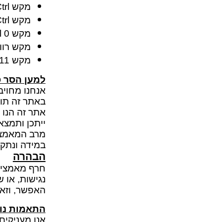
סליים/בצקי
מקש
trl
ספלים
טוש סקיצה/
קופות חיסכו
מקש
trl
גמבוי
מקש
l 0
איפור לילד
מקש רווח
מקש
11
עכבר/מקלדת/
למחשב/טאבל
מראות איפור/מ
תמונות קנב
למען הסר 
תכשיטים
אנחנו מחויב
מיקרופון/רמקו
באתר זה תו
שעון מעורר/
אתר זה הנו 
ייתכן ותמצא
מרב המאמצי
במידה ונתקל
הבהרה
חרף מאמצי 
נגישות, או 
האפשר, וזאת
התאמות נו
אנו מעניקים