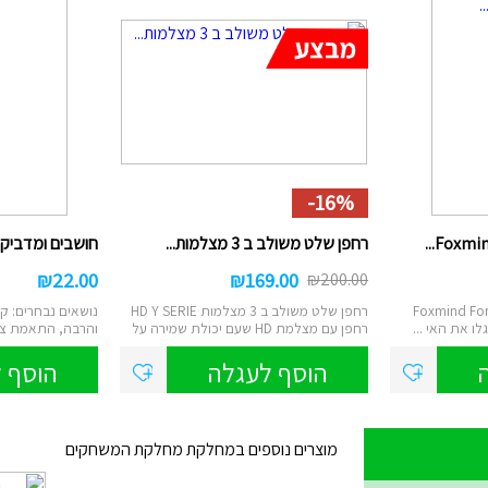
-16%
רחפן שלט משולב ב 3 מצלמות...
חושבים ומדביקים רמה
₪
22.00
₪
169.00
₪
200.00
Foxmind Forbbid
רחפן שלט משולב ב 3 מצלמות HD Y SERIE
נושאים נבחרים: קט
לו את האי ...
רחפן עם מצלמת HD שעם יכולת שמירה על
והרבה, התאמת צבע
...
וכבד...
הוסף לעגלה
הוסף 
מוצרים נוספים במחלקת מחלקת המשחקים