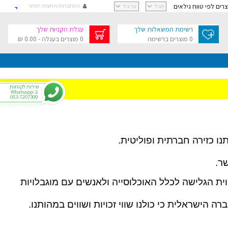
וצרים לפי טווח גילאים
התחברות/הרשמה לאתר
קישור
קישור
רשימת המשאלות שלך
עגלת הקניות שלך
קישור
0 מוצרים ברשימה
0 מוצרים בעגלה - 0.00 ₪
קישור
גלת הקניות שלך
בסך 0.00 ₪
שירות לקוחות
ב-Whatsapp
053-7207309
י
ו כזירה חברתית ופוליטית.
רפתקאות
צר
ר.
ת הגלישה לכלל האוכלוסייה ולאנשים עם מוגבלויות
ה הישראלית כי כולנו שווי זכויות ושווים במהותנו.