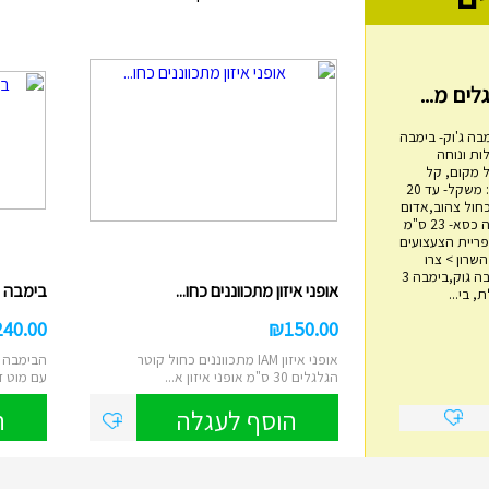
בה ג'וק- בימבה
ות ונוחה
 מקום, קל
משקל, בטיחותי. מפרט: משקל- עד 20
כחול צהוב,אדום
שחור אורך- 60 ס"מ גובה כסא- 23 ס"מ
מגדל טבעות עץ
4 ס"מ אימפריית הצעצועים
ם 14, הוד השרון > צרו
₪
45.00
איתנו קשר בימבה, בימבה גוק,בימבה 3
אופני איזון מתכווננים כחו...
בימבה 2 ב 1 IAM דוברת עבר...
 בי...
מגדל השחלת טבעות עץ מתאים לבני שנה
ומעלה משחק ילדות קלאסי לפיתוח מיומנויו...
240.00
₪
150.00
הוסף לעגלה
אופני איזון IAM מתכווננים כחול קוטר
הבימבה ה
הגלגלים 30 ס"מ אופני איזון א...
עם מוט ד
הוסף לעגלה
ה