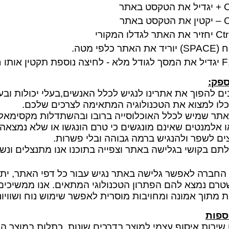
ם
C
+ יגדיל את הטקסט באתר
טוש אקרילי
ן
C
– יקטין את הטקסט באתר
Ctr
יחזיר את האתר לגדלו המקורי
ות מברשות לאיפור
 (
SPACE
) יוריד את האתר כלפי מטה.
F
יגדיל את המסך לגודל מלא - לחיצה נוספת תקטין אותו ח
רמקולים
ט
נורות שולחן/תיבות
ס
ספק:
ים להפוך את אתרינו לנגיש לכלל האנשים,בעלי יכולות ובעל
לים/ערכת קריוקי
כלו למצוא את הטכנולוגיה המתאימה לצרכים שלכם.
שעוני יד
אתר שמיש לכלל האוכלוסייה ברובו ובהשתדלות מקסימאלי
ו אלמנטים שאינם מונגשים כי טרם הונגשו או שלא נמצאה 
ם לשפר ולהנגיש ברמה גבוהה ובלי פשרות.
תם בקושי בגלישה באתר וצפייה בתוכנו אנו מתנצלים ונשמ
החברה לאפשר גלישה באתר נגיש עבור כל דפי האתר, יתכ
שטרם נמצא להם הפתרון הטכנולוגי המתאים. אנו ממשיכ
 מתוך אמונה ומחויבות מוסרית לאפשר שימוש נוח ושוויונ
ספות
 שירות איסוף עצמי למוצר בדרכים שונות, כתלות במוצר ה