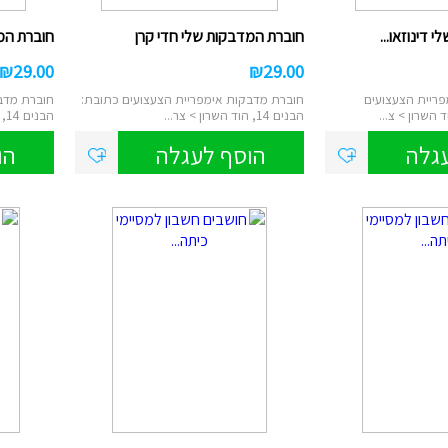
ם
טוש אקרילי
דינוזאו...
חוברת המדבקות שלי חדי קרן
חוברת המ
ן
₪
29.00
₪
29.00
ות מברשות לאיפור
ריית הצעצועים
חוברת מדבקות אימפריית הצעצועים כתובת:
חוברת מדב
הבנים 14, הוד השרון > צר...
הבנים 14, הוד השרון > צר...
רמקולים
גלה
הוסף לעגלה
הו
ט
נורות שולחן/תיבות
ס
לים/ערכת קריוקי
שעוני יד