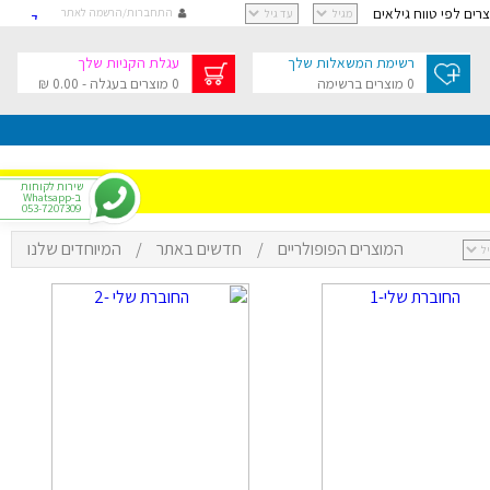
וצרים לפי טווח גילאים
התחברות/הרשמה לאתר
קישור
קישור
רשימת המשאלות שלך
עגלת הקניות שלך
קישור
0 מוצרים ברשימה
0 מוצרים בעגלה - 0.00 ₪
קישור
גלת הקניות שלך
בסך 0.00 ₪
שירות לקוחות
ב-Whatsapp
053-7207309
המוצרים הפופולריים
/
חדשים באתר
/
המיוחדים שלנו
י
רפתקאות
צר