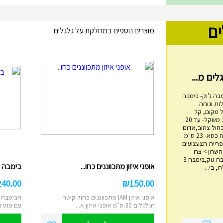
ים
מוצרים נוספים במחלקת על גלגלים
בה ג'וק- בימבה
ות ונוחה
 מקום, קל
משקל, בטיחותי. מפרט: משקל- עד 20
כחול צהוב,אדום
שחור אורך- 60 ס"מ גובה כסא- 23 ס"מ
מגדל טבעות עץ
4 ס"מ אימפריית הצעצועים
ם 14, הוד השרון > צרו
₪
45.00
איתנו קשר בימבה, בימבה גוק,בימבה 3
אופני איזון מתכווננים כחו...
בימבה 2 ב 1 IAM דוברת עבר...
 בי...
מגדל השחלת טבעות עץ מתאים לבני שנה
ומעלה משחק ילדות קלאסי לפיתוח מיומנויו...
240.00
₪
150.00
הוסף לעגלה
אופני איזון IAM מתכווננים כחול קוטר
הבימבה ה
הגלגלים 30 ס"מ אופני איזון א...
עם מוט ד