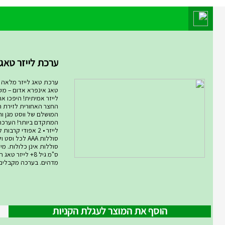
מוצר השבוע במחלקת מחלקת המ
ערכת לייזר טאג ARMOG...
ערכת טאג לייזר מלאה רו
טאג אינפרא אדום – מ
לייזר אמיתית! היפכו א
החצר האחורית לזירת ת
המושלם של ווסט מגן ורו
סוללות AAA לכל ו
ס"מ גיל 8+ לייזר
מדהים. בערכה מקבלים .
הוסף את המוצר לעגלת הקניות