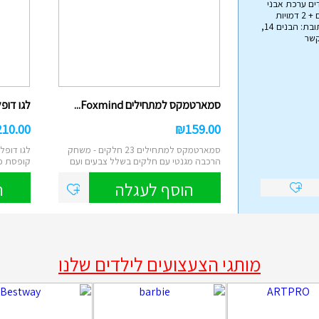
ים ערכת אבני
בניה הכוללת 79 חלקים + 2 דמויות
אימפריית הצעצועים כתובת: הבנים 14,
קשר
הליכון מפואר לתינוקות עם ...
₪
45.00
סמארטמקס למתחילים Foxmind...
לגו דופלו
הליכון בריכה לתינוקות מבית Intex , הליכון
מתנפח עם צליה, באורך של 81 ס"מ...
210.00
₪
159.00
הוסף לעגלה
סמארטמקס למתחילים 23 חלקים - משחק
הרכבה מגנטי עם חלקים בשלל צבעים ועם
קופסת פ
מגוון א...
קוביות ...
הוסף לעגלה
ה
מותגי הצעצועים לילדים שלנו