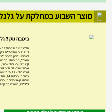
מוצר השבוע במחלקת על גלגל
בימבה גוק 3 גלגלים מ...
הלהיט של ילדכם!!!! בימ
3 גלגלים מתקפלת בקל
לאחסון. ניתן לקחת לכל
ק"ג צבעים- ורוד צהוב, 
גובה כידון- 1
כתובת: הבני
גלגלים, בימבה מתקפלת,