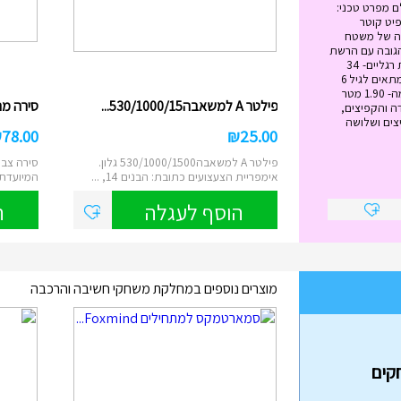
ם מפרט טכני:
ל הטרמפולינה - 12 פיט קוטר
 מטר גובה של משטח
ה- 89 ס"מ הגובה עם הרשת
הבנויה -2.79 מטר כמות רגליים- 34
משקל מירבי -120 ק"ג מתאים לגיל 6
ומעלה גובה הרשת עצמה- 1.90 מטר
פילטר A למשאבה530/1000/15...
סירה מתנפח
ה והקפיצים,
צים ושלושה
₪
78.00
₪
25.00
פילטר A למשאבה530/1000/1500 גלון.
סירה צבע
אימפריית הצעצועים כתובת: הבנים 14, ...
המיועדת לשנ
הוסף לעגלה
ה
מוצרים נוספים במחלקת משחקי חשיבה והרכבה
בה