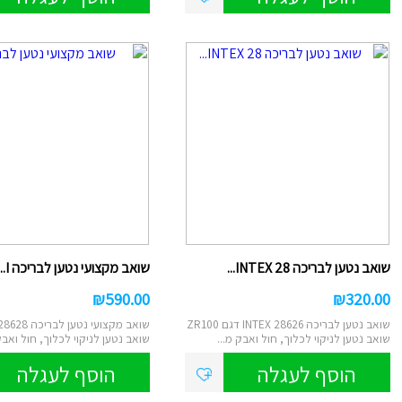
סליים/בצקי
ספלים
טוש סקיצה/
קופות חיסכו
גמבוי
איפור לילד
עכבר/מקלדת/
למחשב/טאבל
מראות איפור/מ
תמונות קנב
תכשיטים
מיקרופון/רמקו
שעון מעורר/
שואב נטען לבריכה INTEX 28...
שואב מקצועי נטען לבריכה I...
₪
590.00
₪
320.00
שואב נטען לבריכה INTEX 28626 דגם ZR100
שואב מקצועי נטען
שואב נטען לניקוי לכלוך, חול ואבק מ...
שואב נטען לניקוי לכלוך, חול ואבק
הוסף לעגלה
הוסף לעגלה