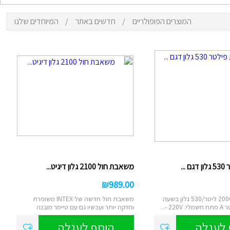
המוצרים הפופולריים
/
חדשים באתר
/
המיוחדים שלנו
ם
נטען
צ
סא
...
משאבת חול 2100 גלון דיגיט...
₪
989.00
הספק שאיבה: 2006 ליטר/530 גלון בשעה
משאבת חול חדשה של INTEX משופרת
 -...
וחזקה יותר ועכשיו גם עם טיימר מובנה
דיגיטאלי....
 לעגלה
הוסף לעגלה