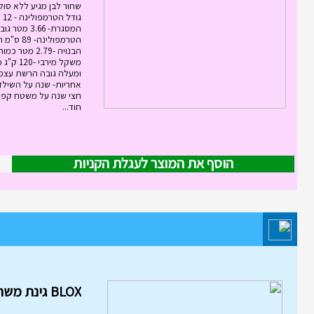
שחור לבן מגיע ללא סול
גוד
המסגרת- 3.66
הטרמפולינ
אחריות- שנה על השילד
חצי שנה על משטח קפי
חוד...
הוסף את המוצר לעגלת הקניות
מוצר השבוע במחלקת משחקי חשי
והרכבה
BLOX גינת משחקים