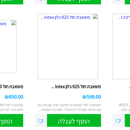
ם
טוש אקרילי
ן
ות מברשות לאיפור
רמקולים
ט
נורות שולחן/תיבות
ס
לים/ערכת קריוקי
שעוני יד
משאבת חול 925 גלון Intex ...
משאבת חול 1500 גלון 26644...
₪
850.00
₪
599.00
 לבריכה INTEX 28628
משאבת חול משופרת וחזקה יותר ועכשיו גם
 מקר...
עם טיימר מובנה דיגיטאלי. מערכת שקטה...
חסכונית לבריכות
במיו...
הוסף לעגלה
הוסף