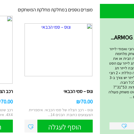
מוצרים נוספים במחלקת מחלקת המשחקים
שחקים
בי ואפודי לייזר
שחק מלחמת
ת הבית או את
ג לייזר עם הסט
בה לייזר תג
המתקדם ביותר! הערכה כוללת: • 2 רובי
לייזר • 2 אפודי קרבות לייזר יש צורך ב-3
סט ולכל רובה.
סוללות אינן כלולות. מידות: 53*31*7
ונוס – סמי הכבאי
רכב הצלה 4X4 – ס
 טאג הינו משחק פעולה
..
₪
70.00
₪
70.00
ונוס – רכב הצלה של סמי הכבאי. אימפריית
רכב שטח 
הצעצועים כתובת: הבנים 14...
4X4. אימפריית הצעצועים ...
הוסף לעגלה
ה