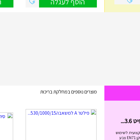
הוסף לעגלה
ה
מוצרים נוספים במחלקת בריכות
בימבה החביבה שלי בצבעים I...
₪
99.00
בימבה החביבה שלי בצבעים IAM מידות
הבימבה: גובה המושב: 20.5 ס"מ. ...
הוסף לעגלה
קצועית לשימוש
מגיל 6 ומעלה. בעלת תקן EN71 צבע