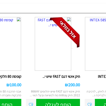
תיק אינווי דגם FAST שיש י...
קופסת 80 חלקים Spark BloX
₪
100.00
₪
200.00
לויתן , לרכיבה
תיק אינווי דגם FAST שיש יהלומים INWAY
לבריכה ו...
2022 תיק InWay נוח לנשיאה ובעל תאי ...
מדבקות וחוברת הר
הוסף לעגלה
הוסף 