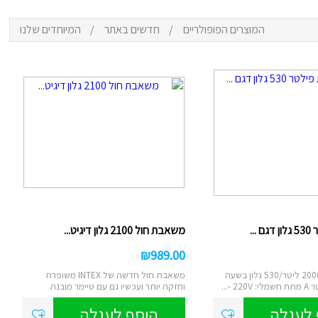
המוצרים הפופולריים
/
חדשים באתר
/
המיוחדים שלנו
ם
נטען
צ
סא
...
משאבת חול 2100 גלון דיגיט...
₪
989.00
הספק שאיבה: 2006 ליטר/530 גלון בשעה
משאבת חול חדשה של INTEX משופרת
 -...
וחזקה יותר ועכשיו גם עם טיימר מובנה
דיגיטאלי....
 לעגלה
הוסף לעגלה