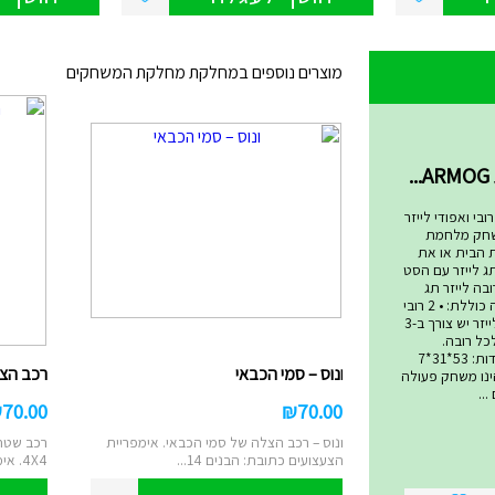
מוצרים נוספים במחלקת מחלקת המשחקים
שחקים
בי ואפודי לייזר
שחק מלחמת
ת הבית או את
ג לייזר עם הסט
בה לייזר תג
המתקדם ביותר! הערכה כוללת: • 2 רובי
לייזר • 2 אפודי קרבות לייזר יש צורך ב-3
סט ולכל רובה.
סוללות אינן כלולות. מידות: 53*31*7
ונוס – סמי הכבאי
רכב הצלה 4X4 – ס
 טאג הינו משחק פעולה
..
₪
70.00
₪
70.00
ונוס – רכב הצלה של סמי הכבאי. אימפריית
רכב שטח 
הצעצועים כתובת: הבנים 14...
4X4. אימפריית הצעצועים ...