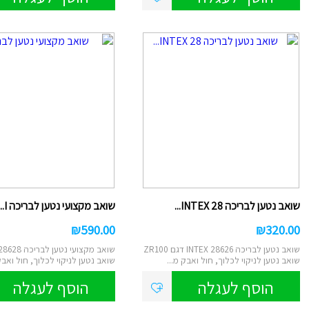
סליים/בצקי
ספלים
טוש סקיצה/
קופות חיסכו
גמבוי
איפור לילד
עכבר/מקלדת/
למחשב/טאבל
מראות איפור/מ
תמונות קנב
תכשיטים
מיקרופון/רמקו
שעון מעורר/
שואב נטען לבריכה INTEX 28...
שואב מקצועי נטען לבריכה I...
₪
590.00
₪
320.00
שואב נטען לבריכה INTEX 28626 דגם ZR100
שואב מקצועי נטען
שואב נטען לניקוי לכלוך, חול ואבק מ...
שואב נטען לניקוי לכלוך, חול ואבק
הוסף לעגלה
הוסף לעגלה