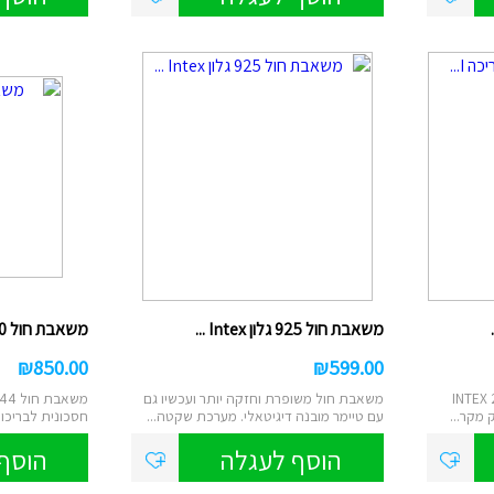
ם
טוש אקרילי
ן
ות מברשות לאיפור
רמקולים
ט
נורות שולחן/תיבות
ס
לים/ערכת קריוקי
שעוני יד
משאבת חול 925 גלון Intex ...
משאבת חול 1500 גלון 26644...
₪
850.00
₪
599.00
 לבריכה INTEX 28628
משאבת חול משופרת וחזקה יותר ועכשיו גם
 מקר...
עם טיימר מובנה דיגיטאלי. מערכת שקטה...
חסכונית לבריכות
במיו...
הוסף לעגלה
הוסף