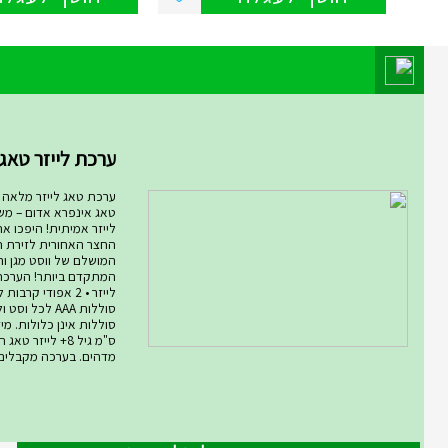
מוצר השבוע במחלקת מחלקת המ
ערכת לייזר טאג ARMOG...
ערכת טאג לייזר מלאה רו
טאג אינפרא אדום – מ
לייזר אמיתית! היפכו א
החצר האחורית לזירת ת
המושלם של ווסט מגן ורו
סוללות AAA לכל ו
ס"מ גיל 8+ לייזר
מדהים. בערכה מקבלים .