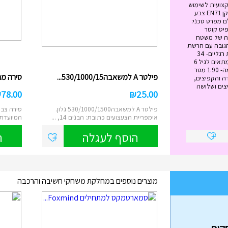
הוסף לעגלה
קצועית לשימוש
מגיל 6 ומעלה. בעלת תקן EN71 צבע
ם מפרט טכני:
ל הטרמפולינה - 12 פיט קוטר
 מטר גובה של משטח
ה- 89 ס"מ הגובה עם הרשת
הבנויה -2.79 מטר כמות רגליים- 34
משקל מירבי -120 ק"ג מתאים לגיל 6
ומעלה גובה הרשת עצמה- 1.90 מטר
פילטר A למשאבה530/1000/15...
סירה מתנפח
ה והקפיצים,
צים ושלושה
₪
78.00
₪
25.00
פילטר A למשאבה530/1000/1500 גלון.
סירה צבע
אימפריית הצעצועים כתובת: הבנים 14, ...
המיועדת לשנ
הוסף לעגלה
ה
מוצרים נוספים במחלקת משחקי חשיבה והרכבה
בה