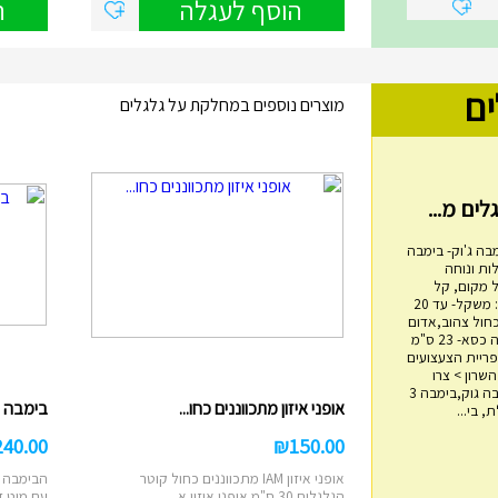
הוסף לעגלה
ה
ים
מוצרים נוספים במחלקת על גלגלים
בה ג'וק- בימבה
ות ונוחה
 מקום, קל
משקל, בטיחותי. מפרט: משקל- עד 20
כחול צהוב,אדום
שחור אורך- 60 ס"מ גובה כסא- 23 ס"מ
מגדל טבעות עץ
4 ס"מ אימפריית הצעצועים
ם 14, הוד השרון > צרו
₪
45.00
איתנו קשר בימבה, בימבה גוק,בימבה 3
אופני איזון מתכווננים כחו...
בימבה 2 ב 1 IAM דוברת עבר...
 בי...
מגדל השחלת טבעות עץ מתאים לבני שנה
ומעלה משחק ילדות קלאסי לפיתוח מיומנויו...
240.00
₪
150.00
הוסף לעגלה
אופני איזון IAM מתכווננים כחול קוטר
הבימבה ה
הגלגלים 30 ס"מ אופני איזון א...
עם מוט ד