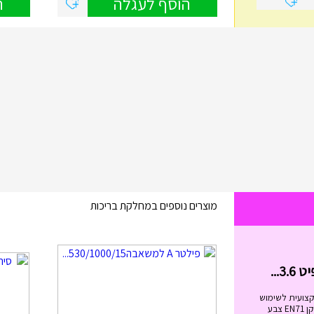
הוסף לעגלה
ה
מוצרים נוספים במחלקת בריכות
בימבה החביבה שלי בצבעים I...
₪
99.00
בימבה החביבה שלי בצבעים IAM מידות
הבימבה: גובה המושב: 20.5 ס"מ. ...
הוסף לעגלה
קצועית לשימוש
מגיל 6 ומעלה. בעלת תקן EN71 צבע