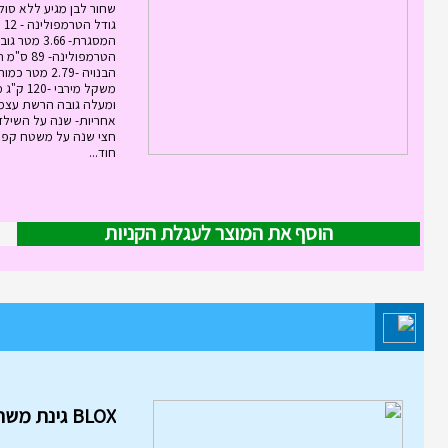
שחור לבן מגיע ללא סול
גוד
המסגרת- 3.66
הטרמפולינ
אחריות- שנה על השילד
חצי שנה על משטח קפי
חוד...
הוסף את המוצר לעגלת הקניות
מוצר השבוע במחלקת משחקי חשי
והרכבה
BLOX גינת משחקים