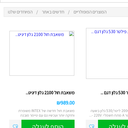
המוצרים הפופולריים
/
חדשים באתר
/
המיוחדים שלנו
ם
נטען
צ
סא
...
משאבת חול 2100 גלון דיגיט...
₪
989.00
הספק שאיבה: 2006 ליטר/530 גלון בשעה
משאבת חול חדשה של INTEX משופרת
 -...
וחזקה יותר ועכשיו גם עם טיימר מובנה
דיגיטאלי....
 לעגלה
הוסף לעגלה