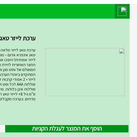
מוצר השבוע במחלקת מחלקת המ
ערכת לייזר טאג ARMOG...
ערכת טאג לייזר מלאה רו
טאג אינפרא אדום – מ
לייזר אמיתית! היפכו א
החצר האחורית לזירת ת
המושלם של ווסט מגן ורו
סוללות AAA לכל ו
ס"מ גיל 8+ לייזר
מדהים. בערכה מקבלים .
הוסף את המוצר לעגלת הקניות