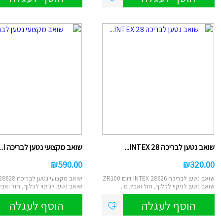
סליים/בצקי
ספלים
טוש סקיצה/
קופות חיסכו
גמבוי
איפור לילד
עכבר/מקלדת/
למחשב/טאבל
מראות איפור/מ
תמונות קנב
תכשיטים
מיקרופון/רמקו
שעון מעורר/
שואב נטען לבריכה INTEX 28...
שואב מקצועי נטען לבריכה I...
₪
590.00
₪
320.00
שואב נטען לבריכה INTEX 28626 דגם ZR100
שואב מקצועי נטען
שואב נטען לניקוי לכלוך, חול ואבק מ...
שואב נטען לניקוי לכלוך, חול ואבק
הוסף לעגלה
הוסף לעגלה