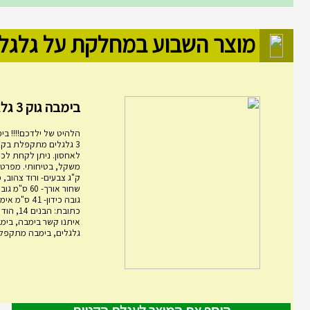
מוצר השבוע במחלקת על גלגל
בימבה גוק 3 גלגלים מ...
הלהיט של ילדכם!!!! בימ
3 גלגלים מתקפלת בקל
לאחסון. ניתן לקחת לכל
ק"ג צבעים- ורוד צהוב, 
גובה כידון- 1
כתובת: הבני
גלגלים, בימבה מתקפלת,