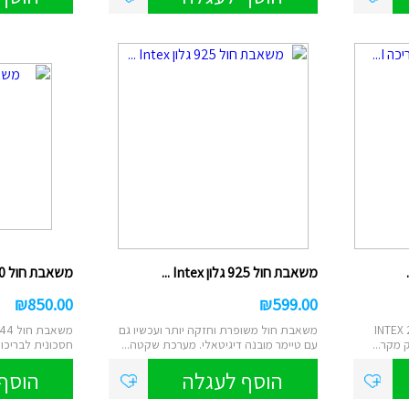
ם
טוש אקרילי
ן
ות מברשות לאיפור
רמקולים
ט
נורות שולחן/תיבות
ס
לים/ערכת קריוקי
שעוני יד
משאבת חול 925 גלון Intex ...
משאבת חול 1500 גלון 26644...
₪
850.00
₪
599.00
 לבריכה INTEX 28628
משאבת חול משופרת וחזקה יותר ועכשיו גם
 מקר...
עם טיימר מובנה דיגיטאלי. מערכת שקטה...
חסכונית לבריכות
במיו...
הוסף לעגלה
הוסף