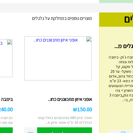
ים
מוצרים נוספים במחלקת על גלגלים
בה ג'וק- בימבה
ות ונוחה
 מקום, קל
משקל, בטיחותי. מפרט: משקל- עד 20
כחול צהוב,אדום
שחור אורך- 60 ס"מ גובה כסא- 23 ס"מ
מגדל טבעות עץ
4 ס"מ אימפריית הצעצועים
ם 14, הוד השרון > צרו
₪
45.00
איתנו קשר בימבה, בימבה גוק,בימבה 3
אופני איזון מתכווננים כחו...
בימבה 2 ב 1 IAM דוברת עבר...
 בי...
מגדל השחלת טבעות עץ מתאים לבני שנה
ומעלה משחק ילדות קלאסי לפיתוח מיומנויו...
240.00
₪
150.00
הוסף לעגלה
אופני איזון IAM מתכווננים כחול קוטר
הבימבה ה
הגלגלים 30 ס"מ אופני איזון א...
עם מוט ד