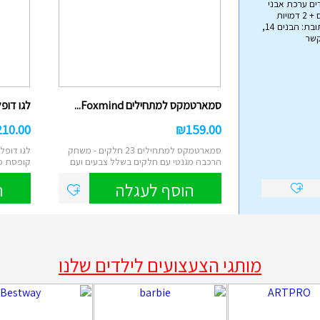
ים ערכת אבני
בניה הכוללת 79 חלקים + 2 דמויות
אימפריית הצעצועים כתובת: הבנים 14,
קשר
הליכון מפואר לתינוקות עם ...
₪
45.00
סמארטמקס למתחילים Foxmind...
לגו דופלו
הליכון בריכה לתינוקות מבית Intex , הליכון
מתנפח עם צליה, באורך של 81 ס"מ...
210.00
₪
159.00
הוסף לעגלה
סמארטמקס למתחילים 23 חלקים - משחק
הרכבה מגנטי עם חלקים בשלל צבעים ועם
קופסת פ
מגוון א...
קוביות ...
הוסף לעגלה
ה
מותגי הצעצועים לילדים שלנו