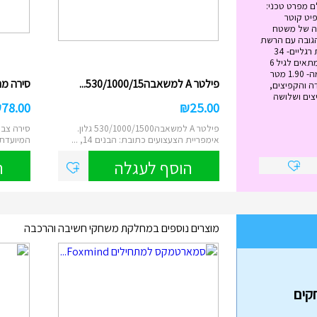
ם מפרט טכני:
ל הטרמפולינה - 12 פיט קוטר
 מטר גובה של משטח
ה- 89 ס"מ הגובה עם הרשת
הבנויה -2.79 מטר כמות רגליים- 34
משקל מירבי -120 ק"ג מתאים לגיל 6
ומעלה גובה הרשת עצמה- 1.90 מטר
פילטר A למשאבה530/1000/15...
סירה מתנפח
ה והקפיצים,
צים ושלושה
₪
78.00
₪
25.00
פילטר A למשאבה530/1000/1500 גלון.
סירה צבע
אימפריית הצעצועים כתובת: הבנים 14, ...
המיועדת לשנ
הוסף לעגלה
ה
מוצרים נוספים במחלקת משחקי חשיבה והרכבה
בה