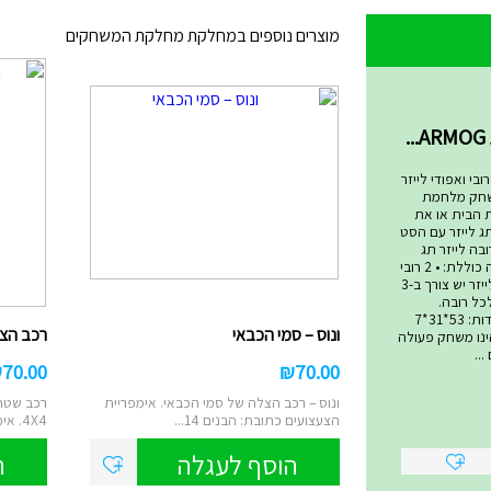
מוצרים נוספים במחלקת מחלקת המשחקים
שחקים
בי ואפודי לייזר
שחק מלחמת
ת הבית או את
ג לייזר עם הסט
בה לייזר תג
המתקדם ביותר! הערכה כוללת: • 2 רובי
לייזר • 2 אפודי קרבות לייזר יש צורך ב-3
סט ולכל רובה.
סוללות אינן כלולות. מידות: 53*31*7
ונוס – סמי הכבאי
רכב הצלה 4X4 – ס
 טאג הינו משחק פעולה
..
₪
70.00
₪
70.00
ונוס – רכב הצלה של סמי הכבאי. אימפריית
רכב שטח 
הצעצועים כתובת: הבנים 14...
4X4. אימפריית הצעצועים ...
הוסף לעגלה
ה