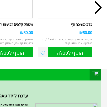
כלב משיכה עץ
משחק קלפים רביעיות ירוש
₪
30.00
₪
80.00
אימפריית הצעצועים כתובת: הבנים 14, הוד
משחק קלפים רביעיות - ירו
השרון > צרו איתנו קשר ...
רביעיות קלאסי, העוסק באתרי
הוסף לעגלה
הוסף לעגלה
מוצר השבוע במחלקת מחלקת המ
ערכת לייזר טאג ARMOG...
ערכת טאג לייזר מלאה רו