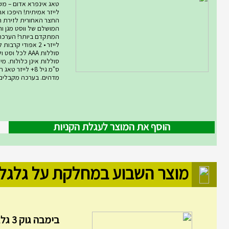
טאג אינפרא אדום – מ
לייזר אמיתית! היפכו א
החצר האחורית לזירת ת
המושלם של ווסט מגן ורו
סוללות AAA לכל ו
ס"מ גיל 8+ לייזר
מדהים. בערכה מקבלים .
הוסף את המוצר לעגלת הקניות
מוצר השבוע במחלקת על גלגל
בימבה גוק 3 גלגלים מ...