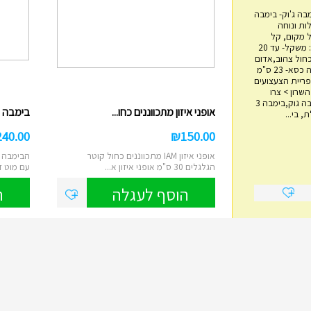
בה ג'וק- בימבה
ות ונוחה
 מקום, קל
משקל, בטיחותי. מפרט: משקל- עד 20
כחול צהוב,אדום
שחור אורך- 60 ס"מ גובה כסא- 23 ס"מ
מגדל טבעות עץ
4 ס"מ אימפריית הצעצועים
ם 14, הוד השרון > צרו
₪
45.00
איתנו קשר בימבה, בימבה גוק,בימבה 3
אופני איזון מתכווננים כחו...
בימבה 2 ב 1 IAM דוברת עבר...
 בי...
מגדל השחלת טבעות עץ מתאים לבני שנה
ומעלה משחק ילדות קלאסי לפיתוח מיומנויו...
240.00
₪
150.00
הוסף לעגלה
אופני איזון IAM מתכווננים כחול קוטר
הבימבה ה
הגלגלים 30 ס"מ אופני איזון א...
עם מוט ד
הוסף לעגלה
ה