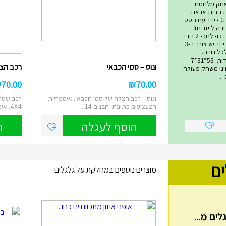
שחק מלחמת
ת הבית או את
ג לייזר עם הסט
בה לייזר תג
המתקדם ביותר! הערכה כוללת: • 2 רובי
לייזר • 2 אפודי קרבות לייזר יש צורך ב-3
סט ולכל רובה.
סוללות אינן כלולות. מידות: 53*31*7
ונוס – סמי הכבאי
רכב הצלה 4X4 – ס
 טאג הינו משחק פעולה
..
₪
70.00
₪
70.00
ונוס – רכב הצלה של סמי הכבאי. אימפריית
רכב שטח 
הצעצועים כתובת: הבנים 14...
4X4. אימפריית הצעצועים ...
הוסף לעגלה
ה
ים
מוצרים נוספים במחלקת על גלגלים