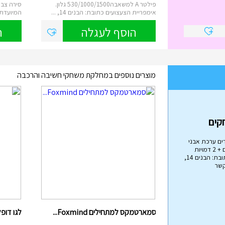
פילטר A למשאבה530/1000/1500 גלון.
סירה צבע
אימפריית הצעצועים כתובת: הבנים 14, ...
המיועדת לשנ
הוסף לעגלה
ה
מוצרים נוספים במחלקת משחקי חשיבה והרכבה
בה
ים ערכת אבני
בניה הכוללת 79 חלקים + 2 דמויות
אימפריית הצעצועים כתובת: הבנים 14,
קשר
הליכון מפואר לתינוקות עם ...
₪
45.00
סמארטמקס למתחילים Foxmind...
לגו דופלו
הליכון בריכה לתינוקות מבית Intex , הליכון
מתנפח עם צליה, באורך של 81 ס"מ...