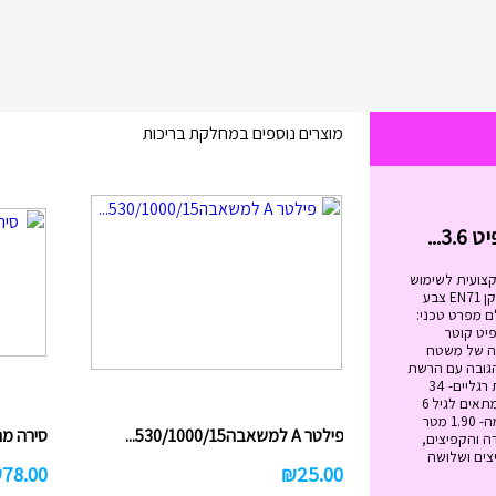
מוצרים נוספים במחלקת בריכות
בימבה החביבה שלי בצבעים I...
₪
99.00
בימבה החביבה שלי בצבעים IAM מידות
הבימבה: גובה המושב: 20.5 ס"מ. ...
הוסף לעגלה
קצועית לשימוש
מגיל 6 ומעלה. בעלת תקן EN71 צבע
ם מפרט טכני:
ל הטרמפולינה - 12 פיט קוטר
 מטר גובה של משטח
ה- 89 ס"מ הגובה עם הרשת
הבנויה -2.79 מטר כמות רגליים- 34
משקל מירבי -120 ק"ג מתאים לגיל 6
ומעלה גובה הרשת עצמה- 1.90 מטר
פילטר A למשאבה530/1000/15...
סירה מתנפח
ה והקפיצים,
צים ושלושה
₪
78.00
₪
25.00