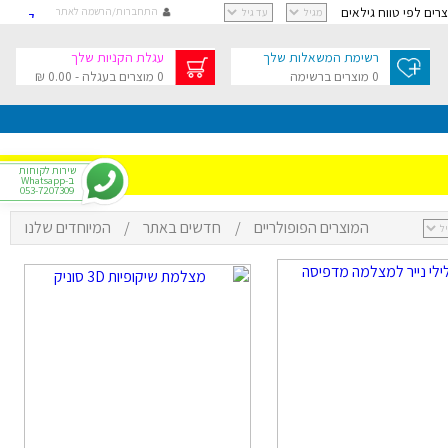
וצרים לפי טווח גילאים
התחברות/הרשמה לאתר
קישור
קישור
רשימת המשאלות שלך
עגלת הקניות שלך
קישור
0 מוצרים ברשימה
0 מוצרים בעגלה - 0.00 ₪
קישור
גלת הקניות שלך
בסך 0.00 ₪
שירות לקוחות
ב-Whatsapp
053-7207309
המוצרים הפופולריים
/
חדשים באתר
/
המיוחדים שלנו
י
רפתקאות
צר