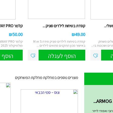
לי...
קסדת בטיחות לילדים סוניק ...
קלמר INWAY PRO שני תאים ג...
₪
50.00
₪
49.00
שלים משחק
קסדת בטיחות לילדים סוניק מידה S או M
ם ושכונות בי...
באישור מכון התקנים מתאים לילדים ...
מולטיקולור 2025 קלמר עם 2 תאים,איכו...
הוסף לעגלה
הוסף 
מוצרים נוספים במחלקת מחלקת המשחקים
שחקים
בי ואפודי לייזר