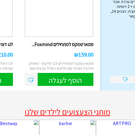
ים ערכת אבני
בניה הכוללת 79 חלקים + 2 דמויות
אימפריית הצעצועים כתובת: הבנים 14,
קשר
הליכון מפואר לתינוקות עם ...
₪
45.00
סמארטמקס למתחילים Foxmind...
לגו דופלו
הליכון בריכה לתינוקות מבית Intex , הליכון
מתנפח עם צליה, באורך של 81 ס"מ...
210.00
₪
159.00
הוסף לעגלה
סמארטמקס למתחילים 23 חלקים - משחק
הרכבה מגנטי עם חלקים בשלל צבעים ועם
קופסת פ
מגוון א...
קוביות ...
הוסף לעגלה
ה
מותגי הצעצועים לילדים שלנו