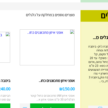
ים
מוצרים נוספים במחלקת על גלגלים
בה ג'וק- בימבה
ות ונוחה
 מקום, קל
משקל, בטיחותי. מפרט: משקל- עד 20
כחול צהוב,אדום
שחור אורך- 60 ס"מ גובה כסא- 23 ס"מ
מגדל טבעות עץ
4 ס"מ אימפריית הצעצועים
ם 14, הוד השרון > צרו
₪
45.00
איתנו קשר בימבה, בימבה גוק,בימבה 3
אופני איזון מתכווננים כחו...
בימבה 2 ב 1 IAM דוברת עבר...
 בי...
מגדל השחלת טבעות עץ מתאים לבני שנה
ומעלה משחק ילדות קלאסי לפיתוח מיומנויו...
240.00
₪
150.00
הוסף לעגלה
אופני איזון IAM מתכווננים כחול קוטר
הבימבה ה
הגלגלים 30 ס"מ אופני איזון א...
עם מוט ד