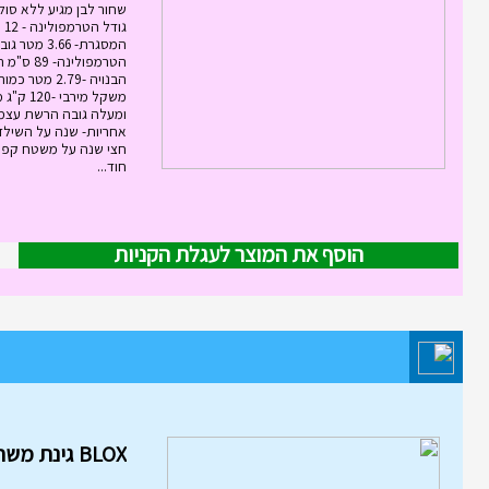
שחור לבן מגיע ללא סול
גוד
המסגרת- 3.66
הטרמפולינ
אחריות- שנה על השילד
חצי שנה על משטח קפי
חוד...
הוסף את המוצר לעגלת הקניות
מוצר השבוע במחלקת משחקי חשי
והרכבה
BLOX גינת משחקים