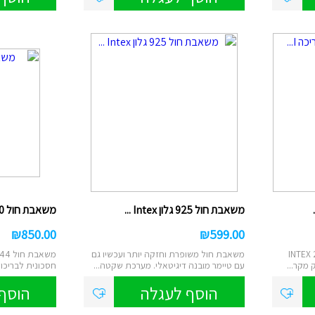
ם
טוש אקרילי
ן
ות מברשות לאיפור
רמקולים
ט
נורות שולחן/תיבות
ס
לים/ערכת קריוקי
שעוני יד
משאבת חול 925 גלון Intex ...
משאבת חול 1500 גלון 26644...
₪
850.00
₪
599.00
 לבריכה INTEX 28628
משאבת חול משופרת וחזקה יותר ועכשיו גם
 מקר...
עם טיימר מובנה דיגיטאלי. מערכת שקטה...
חסכונית לבריכות
במיו...
הוסף לעגלה
הוסף