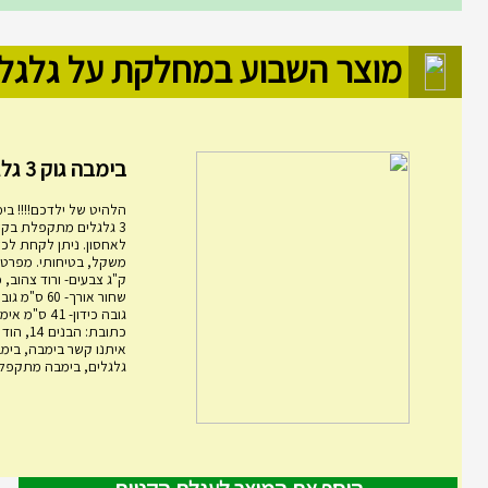
מוצר השבוע במחלקת על גלגל
בימבה גוק 3 גלגלים מ...
הלהיט של ילדכם!!!! בימ
3 גלגלים מתקפלת בקל
לאחסון. ניתן לקחת לכל
ק"ג צבעים- ורוד צהוב, 
גובה כידון- 1
כתובת: הבני
גלגלים, בימבה מתקפלת,