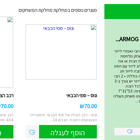
מוצרים נוספים במחלקת מחלקת המשחקים
שחקים
בי ואפודי לייזר
שחק מלחמת
ת הבית או את
ג לייזר עם הסט
בה לייזר תג
המתקדם ביותר! הערכה כוללת: • 2 רובי
לייזר • 2 אפודי קרבות לייזר יש צורך ב-3
סט ולכל רובה.
סוללות אינן כלולות. מידות: 53*31*7
ונוס – סמי הכבאי
רכב הצלה 4X4 – ס
 טאג הינו משחק פעולה
..
₪
70.00
₪
70.00
ונוס – רכב הצלה של סמי הכבאי. אימפריית
רכב שטח 
הצעצועים כתובת: הבנים 14...
4X4. אימפריית הצעצועים ...
הוסף לעגלה
ה