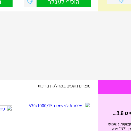
הוסף לעגלה
ה
מוצרים נוספים במחלקת בריכות
בימבה החביבה שלי בצבעים I...
₪
99.00
בימבה החביבה שלי בצבעים IAM מידות
הבימבה: גובה המושב: 20.5 ס"מ. ...
הוסף לעגלה
קצועית לשימוש
מגיל 6 ומעלה. בעלת תקן EN71 צבע