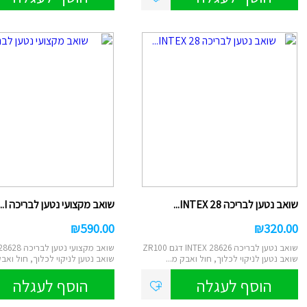
סליים/בצקי
ספלים
טוש סקיצה/
קופות חיסכו
גמבוי
איפור לילד
עכבר/מקלדת/
למחשב/טאבל
מראות איפור/מ
תמונות קנב
תכשיטים
מיקרופון/רמקו
שעון מעורר/
שואב נטען לבריכה INTEX 28...
שואב מקצועי נטען לבריכה I...
₪
590.00
₪
320.00
שואב נטען לבריכה INTEX 28626 דגם ZR100
שואב מקצועי נטען
שואב נטען לניקוי לכלוך, חול ואבק מ...
שואב נטען לניקוי לכלוך, חול ואבק
הוסף לעגלה
הוסף לעגלה