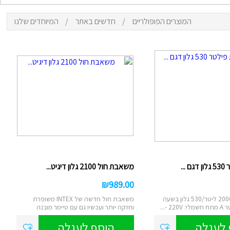
המוצרים הפופולריים
/
חדשים באתר
/
המיוחדים שלנו
ם
נטען
צ
סא
...
משאבת חול 2100 גלון דיגיט...
₪
989.00
הספק שאיבה: 2006 ליטר/530 גלון בשעה
משאבת חול חדשה של INTEX משופרת
 -...
וחזקה יותר ועכשיו גם עם טיימר מובנה
דיגיטאלי....
 לעגלה
הוסף לעגלה