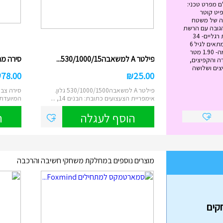
ם מפרט טכני:
ל הטרמפולינה - 12 פיט קוטר
 מטר גובה של משטח
ה- 89 ס"מ הגובה עם הרשת
הבנויה -2.79 מטר כמות רגליים- 34
משקל מירבי -120 ק"ג מתאים לגיל 6
ומעלה גובה הרשת עצמה- 1.90 מטר
פילטר A למשאבה530/1000/15...
סירה מתנפח
ה והקפיצים,
צים ושלושה
₪
78.00
₪
25.00
פילטר A למשאבה530/1000/1500 גלון.
סירה צבע
אימפריית הצעצועים כתובת: הבנים 14, ...
המיועדת לשנ
הוסף לעגלה
ה
מוצרים נוספים במחלקת משחקי חשיבה והרכבה
בה