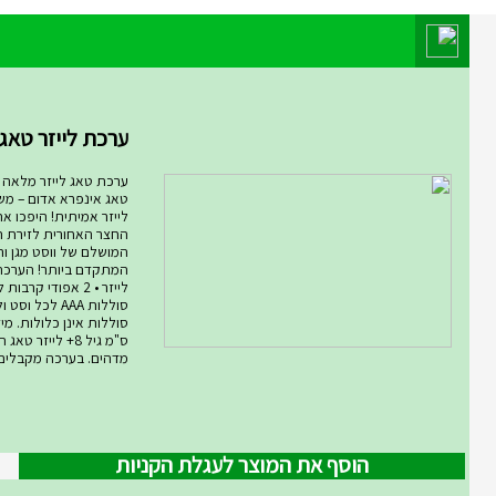
מוצר השבוע במחלקת מחלקת המ
ערכת לייזר טאג ARMOG...
ערכת טאג לייזר מלאה רו
טאג אינפרא אדום – מ
לייזר אמיתית! היפכו א
החצר האחורית לזירת ת
המושלם של ווסט מגן ורו
סוללות AAA לכל ו
ס"מ גיל 8+ לייזר
מדהים. בערכה מקבלים .
הוסף את המוצר לעגלת הקניות