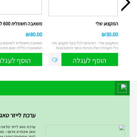
המקצוע שלי
משאבה חשמלית 600 ליטר 666...
₪
80.00
₪
30.00
המקצוע שלי - התאימו לכל בעל מקצוע את
כלי העבודה שלו פיתוח כושר ההתבוננות
המשאבה כוללת מגוון מתאמי
בתמו...
הצעצועי...
הוסף לעגלה
הוסף לעגלה
מוצר השבוע במחלקת מחלקת המ
ערכת לייזר טאג ARMOG...
ערכת טאג לייזר מלאה רו
טאג אינפרא אדום – מ
לייזר אמיתית! היפכו א