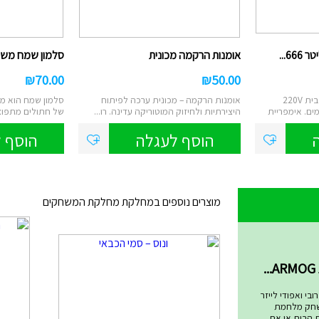
אומנות הרקמה מכונית
סלמון שמח משחק
₪
70.00
₪
50.00
משאבה חשמלית לשימוש בבית 220V
אומנות הרקמה – מכונית ערכה לפיתוח
סלמון שמח הוא מ
ם. אימפריית
היצירתיות ולחיזוק המוטוריקה עדינה. רו...
של חתולים מתפוצצ
לש...
הוסף לעגלה
הוסף 
מוצרים נוספים במחלקת מחלקת המשחקים
שחקים
בי ואפודי לייזר
שחק מלחמת
ת הבית או את