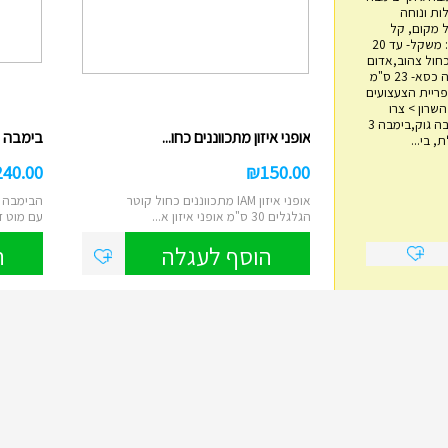
ות ונוחה
 מקום, קל
משקל, בטיחותי. מפרט: משקל- עד 20
כחול צהוב,אדום
שחור אורך- 60 ס"מ גובה כסא- 23 ס"מ
מגדל טבעות עץ
4 ס"מ אימפריית הצעצועים
ם 14, הוד השרון > צרו
₪
45.00
איתנו קשר בימבה, בימבה גוק,בימבה 3
אופני איזון מתכווננים כחו...
בימבה 2 ב 1 IAM דוברת עבר...
 בי...
מגדל השחלת טבעות עץ מתאים לבני שנה
ומעלה משחק ילדות קלאסי לפיתוח מיומנויו...
240.00
₪
150.00
הוסף לעגלה
אופני איזון IAM מתכווננים כחול קוטר
הבימבה ה
הגלגלים 30 ס"מ אופני איזון א...
עם מוט ד
הוסף לעגלה
ה