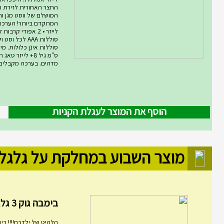
החצר האחורית לזירת ת
המושלם של ווסט מגן ורו
סוללות AAA לכל ו
ס"מ גיל 8+ לייזר
מדהים. בערכה מקבלים .
הוסף את המוצר לעגלת הקניות
מוצר השבוע במחלקת על גלגל
בימבה גוק 3 גלגלים מ...
הלהיט של ילדכם!!!! בימ