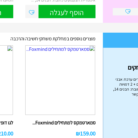
הוסף לעגלה
ה
מוצרים נוספים במחלקת משחקי חשיבה והרכבה
בה
ים ערכת אבני
בניה הכוללת 79 חלקים + 2 דמויות
אימפריית הצעצועים כתובת: הבנים 14,
קשר
הליכון מפואר לתינוקות עם ...
₪
45.00
סמארטמקס למתחילים Foxmind...
לגו דופלו
הליכון בריכה לתינוקות מבית Intex , הליכון
מתנפח עם צליה, באורך של 81 ס"מ...
210.00
₪
159.00