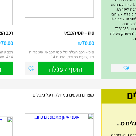
ג לייזר עם הסט
בה לייזר תג
המתקדם ביותר! הערכה כוללת: • 2 רובי
לייזר • 2 אפודי קרבות לייזר יש צורך ב-3
סט ולכל רובה.
סוללות אינן כלולות. מידות: 53*31*7
ונוס – סמי הכבאי
רכב הצלה 4X4 – ס
 טאג הינו משחק פעולה
..
₪
70.00
₪
70.00
ונוס – רכב הצלה של סמי הכבאי. אימפריית
רכב שטח 
הצעצועים כתובת: הבנים 14...
4X4. אימפריית הצעצועים ...
הוסף לעגלה
ה
ים
מוצרים נוספים במחלקת על גלגלים
בה ג'וק- בימבה