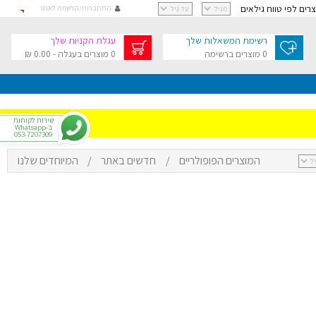
וצרים לפי טווח גילאים
התחברות/הרשמה לאתר
קישור
קישור
רשימת המשאלות שלך
עגלת הקניות שלך
קישור
0 מוצרים ברשימה
0 מוצרים בעגלה - 0.00 ₪
קישור
גלת הקניות שלך
בסך 0.00 ₪
שירות לקוחות
ב-Whatsapp
053-7207309
המוצרים הפופולריים
/
חדשים באתר
/
המיוחדים שלנו
י
רפתקאות
צר