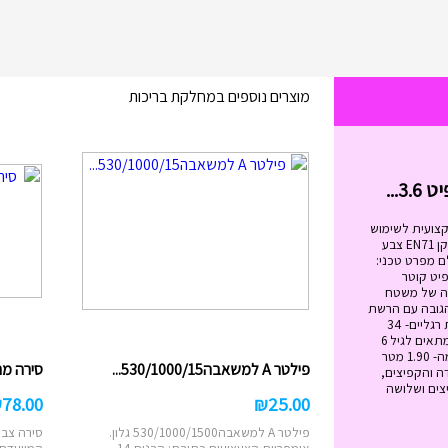
מוצרים נוספים במחלקת בריכות
בימבה החביבה שלי בצבעים I...
₪
99.00
בימבה החביבה שלי בצבעים IAM מידות
הבימבה: גובה המושב: 20.5 ס"מ. ...
הוסף לעגלה
קצועית לשימוש
מגיל 6 ומעלה. בעלת תקן EN71 צבע
ם מפרט טכני:
ל הטרמפולינה - 12 פיט קוטר
 מטר גובה של משטח
ה- 89 ס"מ הגובה עם הרשת
הבנויה -2.79 מטר כמות רגליים- 34
משקל מירבי -120 ק"ג מתאים לגיל 6
ומעלה גובה הרשת עצמה- 1.90 מטר
פילטר A למשאבה530/1000/15...
סירה מתנפח
ה והקפיצים,
צים ושלושה
₪
78.00
₪
25.00
פילטר A למשאבה530/1000/1500 גלון.
סירה צבע
אימפריית הצעצועים כתובת: הבנים 14, ...
המיועדת לשנ