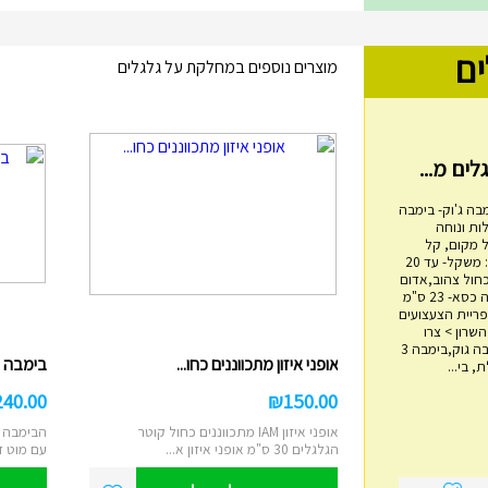
ים
מוצרים נוספים במחלקת על גלגלים
בה ג'וק- בימבה
ות ונוחה
 מקום, קל
משקל, בטיחותי. מפרט: משקל- עד 20
כחול צהוב,אדום
שחור אורך- 60 ס"מ גובה כסא- 23 ס"מ
מגדל טבעות עץ
4 ס"מ אימפריית הצעצועים
ם 14, הוד השרון > צרו
₪
45.00
איתנו קשר בימבה, בימבה גוק,בימבה 3
אופני איזון מתכווננים כחו...
בימבה 2 ב 1 IAM דוברת עבר...
 בי...
מגדל השחלת טבעות עץ מתאים לבני שנה
ומעלה משחק ילדות קלאסי לפיתוח מיומנויו...
240.00
₪
150.00
הוסף לעגלה
אופני איזון IAM מתכווננים כחול קוטר
הבימבה ה
הגלגלים 30 ס"מ אופני איזון א...
עם מוט ד