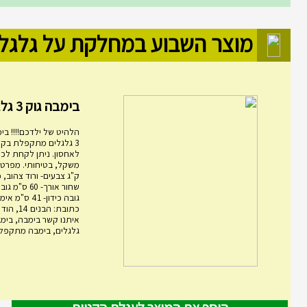
מוצר השבוע במחלקת על גלגל
בימבה גוק 3 גלגלים מ...
הלהיט של ילדכם!!!! בימ
3 גלגלים מתקפלת בקל
לאחסון. ניתן לקחת לכל
ק"ג צבעים- ורוד צהוב, 
גובה כידון- 1
כתובת: הבני
גלגלים, בימבה מתקפלת,