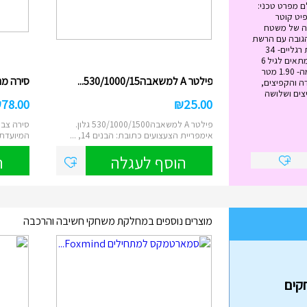
ם מפרט טכני:
ל הטרמפולינה - 12 פיט קוטר
 מטר גובה של משטח
ה- 89 ס"מ הגובה עם הרשת
הבנויה -2.79 מטר כמות רגליים- 34
משקל מירבי -120 ק"ג מתאים לגיל 6
ומעלה גובה הרשת עצמה- 1.90 מטר
פילטר A למשאבה530/1000/15...
סירה מתנפח
ה והקפיצים,
צים ושלושה
₪
78.00
₪
25.00
פילטר A למשאבה530/1000/1500 גלון.
סירה צבע
אימפריית הצעצועים כתובת: הבנים 14, ...
המיועדת לשנ
הוסף לעגלה
ה
מוצרים נוספים במחלקת משחקי חשיבה והרכבה
בה