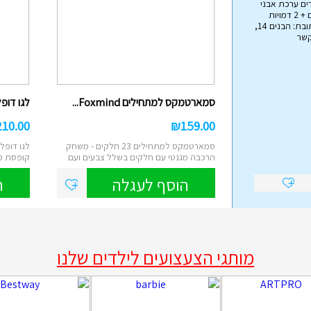
ים ערכת אבני
בניה הכוללת 79 חלקים + 2 דמויות
אימפריית הצעצועים כתובת: הבנים 14,
קשר
הליכון מפואר לתינוקות עם ...
₪
45.00
סמארטמקס למתחילים Foxmind...
לגו דופלו
הליכון בריכה לתינוקות מבית Intex , הליכון
מתנפח עם צליה, באורך של 81 ס"מ...
210.00
₪
159.00
הוסף לעגלה
סמארטמקס למתחילים 23 חלקים - משחק
הרכבה מגנטי עם חלקים בשלל צבעים ועם
קופסת פ
מגוון א...
קוביות ...
הוסף לעגלה
ה
מותגי הצעצועים לילדים שלנו