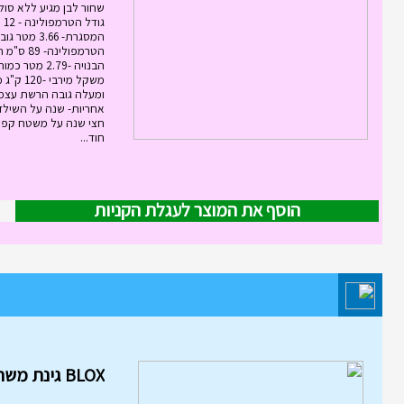
שחור לבן מגיע ללא סול
גוד
המסגרת- 3.66
הטרמפולינ
אחריות- שנה על השילד
חצי שנה על משטח קפי
חוד...
הוסף את המוצר לעגלת הקניות
מוצר השבוע במחלקת משחקי חשי
והרכבה
BLOX גינת משחקים