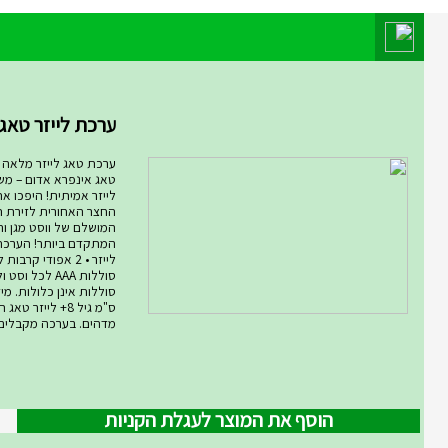
מוצר השבוע במחלקת מחלקת המ
ערכת לייזר טאג ARMOG...
ערכת טאג לייזר מלאה רו
טאג אינפרא אדום – מ
לייזר אמיתית! היפכו א
החצר האחורית לזירת ת
המושלם של ווסט מגן ורו
סוללות AAA לכל ו
ס"מ גיל 8+ לייזר
מדהים. בערכה מקבלים .
הוסף את המוצר לעגלת הקניות