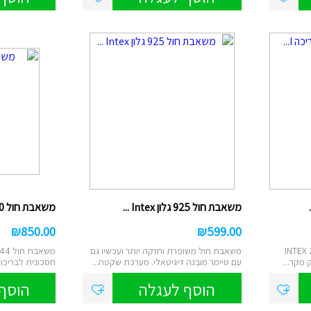
ם
טוש אקרילי
ן
ות מברשות לאיפור
רמקולים
ט
נורות שולחן/תיבות
ס
לים/ערכת קריוקי
שעוני יד
משאבת חול 925 גלון Intex ...
משאבת חול 1500 גלון 26644...
₪
850.00
₪
599.00
 לבריכה INTEX 28628
משאבת חול משופרת וחזקה יותר ועכשיו גם
 מקר...
עם טיימר מובנה דיגיטאלי. מערכת שקטה...
חסכונית לבריכות
במיו...
הוסף לעגלה
הוסף