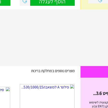
הוסף לעגלה
ה
מוצרים נוספים במחלקת בריכות
בימבה החביבה שלי בצבעים I...
₪
99.00
בימבה החביבה שלי בצבעים IAM מידות
הבימבה: גובה המושב: 20.5 ס"מ. ...
הוסף לעגלה
קצועית לשימוש
מגיל 6 ומעלה. בעלת תקן EN71 צבע