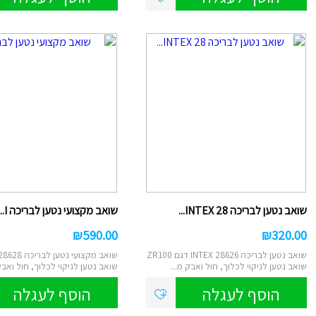
סליים/בצקי
ספלים
טוש סקיצה/
קופות חיסכו
גמבוי
איפור לילד
עכבר/מקלדת/
למחשב/טאבל
מראות איפור/מ
תמונות קנב
תכשיטים
מיקרופון/רמקו
שעון מעורר/
שואב נטען לבריכה INTEX 28...
שואב מקצועי נטען לבריכה I...
₪
590.00
₪
320.00
שואב נטען לבריכה INTEX 28626 דגם ZR100
שואב מקצועי נטען
שואב נטען לניקוי לכלוך, חול ואבק מ...
שואב נטען לניקוי לכלוך, חול ואבק
הוסף לעגלה
הוסף לעגלה