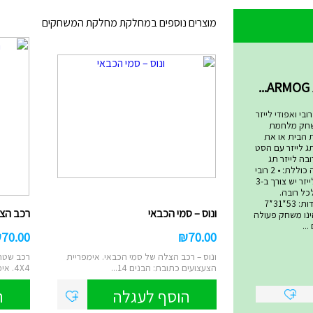
מוצרים נוספים במחלקת מחלקת המשחקים
שחקים
בי ואפודי לייזר
שחק מלחמת
ת הבית או את
ג לייזר עם הסט
בה לייזר תג
המתקדם ביותר! הערכה כוללת: • 2 רובי
לייזר • 2 אפודי קרבות לייזר יש צורך ב-3
סט ולכל רובה.
סוללות אינן כלולות. מידות: 53*31*7
ונוס – סמי הכבאי
רכב הצלה 4X4 – ס
 טאג הינו משחק פעולה
..
₪
70.00
₪
70.00
ונוס – רכב הצלה של סמי הכבאי. אימפריית
רכב שטח 
הצעצועים כתובת: הבנים 14...
4X4. אימפריית הצעצועים ...
הוסף לעגלה
ה