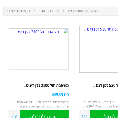
המוצרים הפופולריים
/
חדשים באתר
/
המיוחדים שלנו
ם
נטען
צ
סא
...
משאבת חול 2100 גלון דיגיט...
₪
989.00
הספק שאיבה: 2006 ליטר/530 גלון בשעה
משאבת חול חדשה של INTEX משופרת
 -...
וחזקה יותר ועכשיו גם עם טיימר מובנה
דיגיטאלי....
 לעגלה
הוסף לעגלה