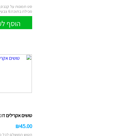
סט תמונות על קנבס,
מכילה בתוכה:6 צבעים,מכחול,כן לציור ...
הוסף לע
טושים אקרילים דו צ
₪
45.00