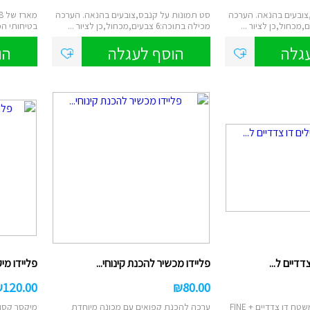
צובעים בהנאה. הערכה
סט תמונות על קנבס,צובעים בהנאה. הערכה
מכילה בתוכה:6 צבעים,מכחול,כן לציור ...
בטיחותי המו
גלה
הוסף לעגלה
הו
דדיים ל...
פליידו מכשיר להכנת קינוחי...
פליידו מיקסר ק
₪
120.00
₪
80.00
הטוש המושלם לכל משטח דו צדדיים FINE +
ערכה להכנת קפואים עם מכונה מיוחדת
מיקסר קסום