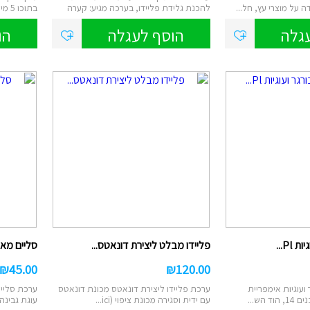
להכנת גלידת פליידו, בערכה מגיע: קערה
בתוכו 5 מיכלי בצק צבעוני. אימפריית ה...
עם...
גלה
הוסף לעגלה
הו
Pl...
פליידו מבלט ליצירת דונאטס...
סליים מארט 
₪
45.00
₪
120.00
ועוגיות אימפריית
ערכת פליידו ליצירת דונאטס מכונת דונאטס
ערכת סליי
 הש...
עם ידית וסגירה מכונת ציפוי (ici...
עוגת גבינה