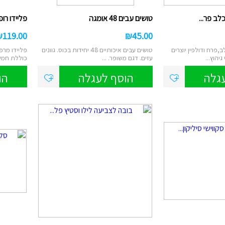
ם
טוש אקרילי
כלב פר...
טושים עבים 48 אומגה
פליידו רופ
ן
₪
119.00
₪
45.00
ות מברשות לאיפור
ב,פרח ודולפין יוצרים
טושים עבים איכותיים 48 יחידות בכוס. גוונים
פליידו מרפ
יהוץ...
עזים. דגם משופר. ...
כוללת חמש ב
רמקולים
גלה
הוסף לעגלה
הו
ט
נורות שולחן/תיבות
ס
לים/ערכת קריוקי
שעוני יד