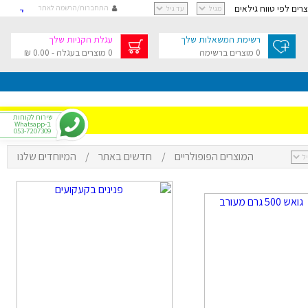
וצרים לפי טווח גילאים
התחברות/הרשמה לאתר
קישור
קישור
רשימת המשאלות שלך
עגלת הקניות שלך
קישור
0 מוצרים ברשימה
0 מוצרים בעגלה - 0.00 ₪
קישור
גלת הקניות שלך
בסך 0.00 ₪
שירות לקוחות
ב-Whatsapp
053-7207309
המוצרים הפופולריים
/
חדשים באתר
/
המיוחדים שלנו
י
רפתקאות
צר