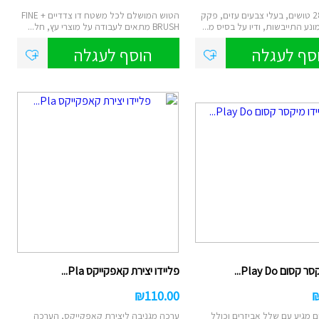
מארז של 28 טושים, בעלי צבעים עזים, פקק
הטוש המושלם לכל משטח דו צדדיים FINE +
נע התייבשות, ודיו על בסיס מ...
BRUSH מתאים לעבודה על מוצרי עץ, חל...
סף לעגלה
הוסף לעגלה
סום Play Do...
פליידו יצירת קאפקייקס Pla...
₪
110.00
 מגיע עם שלל אביזרים וכולל
ערכה מגניבה ליצירת קאפקייקס, הערכה