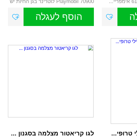
70900 Playmobil לוטרינר בגן החיות יש
הר...
ה
הוסף לעגלה
 טרופי...
לגו קריאטור מצלמה בסגנון ...