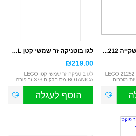
 212...
לגו בוטניקה זר שמשי קטן L...
₪
219.00
לגו מיינקראפט הנשקייה 21252 LEGO
לגו בוטניקה זר שמשי קטן LEGO
M עם 2 דמויות מוכרות,
BOTANICA מס חלקים:373 זר פורח
בגווני פס...
ה
הוסף לעגלה