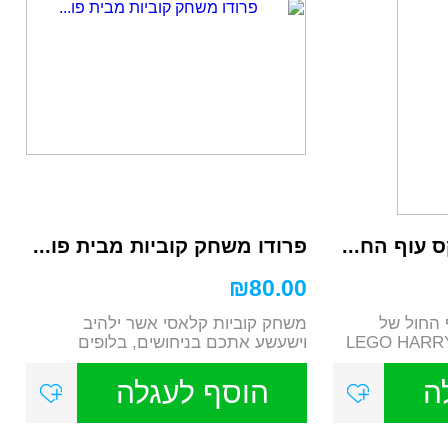
 עוף הח...
פרודו משחק קוביות מבית פו...
₪
80.00
 החול של
משחק קוביות קלאסי אשר ילהיב
LEGO HARRY POT
וישעשע אתכם בניחושים, בלופים
והרבה...
ה
הוסף לעגלה