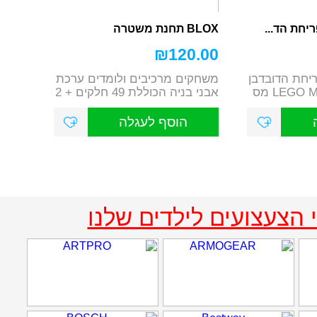
יחת הד...
BLOX תחנת משטרה
₪
120.00
ריחת הדובדבן
משחקים מרכיבים ולומדים ערכת
21260 LEGO MINECRAFT מס
אבני בניה הכוללת 49 חלקים + 2
דמויות כו...
הוסף לעגלה
 הצעצועים לילדים שלנו