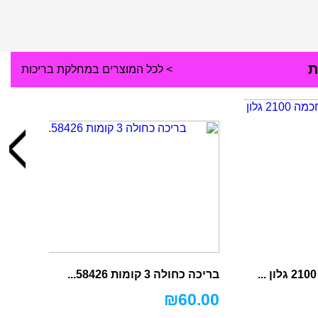
ת
> לכל המוצרים במחלקת בריכות
בריכה כחולה 3 קומות 58426...
₪
60.00