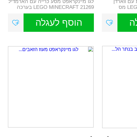
עם ווארדן
לגו מיינקראפט מסע כרייה עם הארמדיל
21274 LEGO MINECRAFT מס
21269 LEGO MINECRAFT בערכה
תמצאו את עכ...
ה
הוסף לעגלה