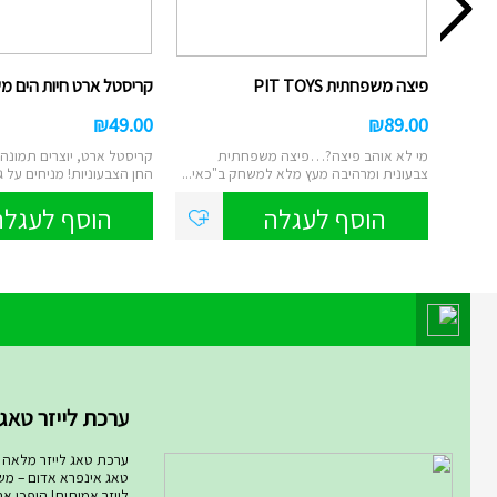
פיצה משפחתית PIT TOYS
קריסטל ארט חיות הים מש
₪
49.00
₪
89.00
מי לא אוהב פיצה?…פיצה משפחתית
קריסטל ארט, יוצרים תמונה
צבעונית ומרהיבה מעץ מלא למשחק ב"כאי...
החן הצבעוניות! מניחים על ג
הוסף לעגלה
הוסף לעגלה
מוצר השבוע במחלקת מחלקת המ
ערכת לייזר טאג ARMOG...
ערכת טאג לייזר מלאה רו
טאג אינפרא אדום – מ
לייזר אמיתית! היפכו א