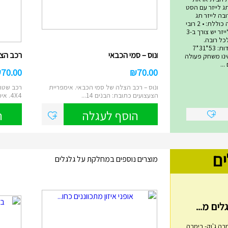
ג לייזר עם הסט
בה לייזר תג
המתקדם ביותר! הערכה כוללת: • 2 רובי
לייזר • 2 אפודי קרבות לייזר יש צורך ב-3
סט ולכל רובה.
סוללות אינן כלולות. מידות: 53*31*7
ונוס – סמי הכבאי
רכב הצלה 4X4 – ס
 טאג הינו משחק פעולה
..
₪
70.00
₪
70.00
ונוס – רכב הצלה של סמי הכבאי. אימפריית
רכב שטח 
הצעצועים כתובת: הבנים 14...
4X4. אימפריית הצעצועים ...
הוסף לעגלה
ה
ים
מוצרים נוספים במחלקת על גלגלים
בה ג'וק- בימבה