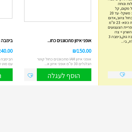
ות ונוחה
 מקום, קל
משקל, בטיחותי. מפרט: משקל- עד 20
כחול צהוב,אדום
שחור אורך- 60 ס"מ גובה כסא- 23 ס"מ
מגדל טבעות עץ
4 ס"מ אימפריית הצעצועים
ם 14, הוד השרון > צרו
₪
45.00
איתנו קשר בימבה, בימבה גוק,בימבה 3
אופני איזון מתכווננים כחו...
בימבה 2 ב 1 IAM דוברת עבר...
 בי...
מגדל השחלת טבעות עץ מתאים לבני שנה
ומעלה משחק ילדות קלאסי לפיתוח מיומנויו...
240.00
₪
150.00
הוסף לעגלה
אופני איזון IAM מתכווננים כחול קוטר
הבימבה ה
הגלגלים 30 ס"מ אופני איזון א...
עם מוט ד
הוסף לעגלה
ה