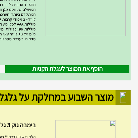
החצר האחורית לזירת ת
המושלם של ווסט מגן ורו
סוללות AAA לכל ו
ס"מ גיל 8+ לייזר
מדהים. בערכה מקבלים .
הוסף את המוצר לעגלת הקניות
מוצר השבוע במחלקת על גלגל
בימבה גוק 3 גלגלים מ...
הלהיט של ילדכם!!!! בימ