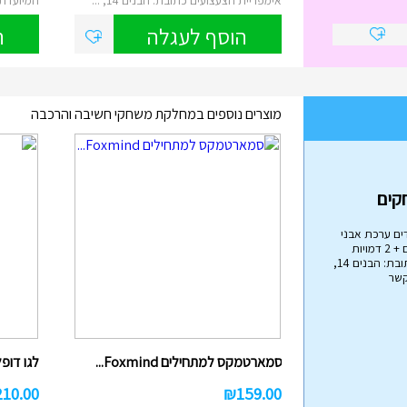
הוסף לעגלה
ה
מוצרים נוספים במחלקת משחקי חשיבה והרכבה
בה
ים ערכת אבני
בניה הכוללת 79 חלקים + 2 דמויות
אימפריית הצעצועים כתובת: הבנים 14,
קשר
הליכון מפואר לתינוקות עם ...
₪
45.00
סמארטמקס למתחילים Foxmind...
לגו דופלו
הליכון בריכה לתינוקות מבית Intex , הליכון
מתנפח עם צליה, באורך של 81 ס"מ...
210.00
₪
159.00