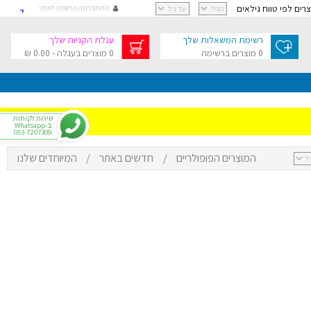
וצרים לפי טווח גילאים
התחברות/הרשמה לאתר
קישור
קישור
רשימת המשאלות שלך
עגלת הקניות שלך
קישור
0 מוצרים ברשימה
0 מוצרים בעגלה - 0.00 ₪
קישור
גלת הקניות שלך
בסך 0.00 ₪
שירות לקוחות
ב-Whatsapp
053-7207309
המוצרים הפופולריים
/
חדשים באתר
/
המיוחדים שלנו
י
רפתקאות
צר