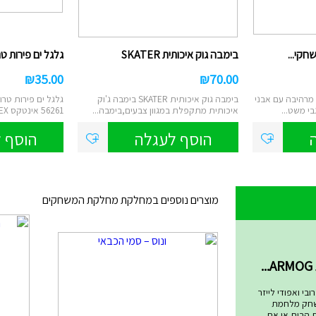
חקי...
בימבה גוק איכותית SKATER
גלגל ים פירות טרו
₪
35.00
₪
70.00
 מרהיבה עם אבני
בימבה גוק איכותית SKATER בימבה ג'וק
בי משט...
איכותית מתקפלת במגוון צבעים,בימבה...
56261 אינטקס INTEX אימפריית הצעצועים...
הוסף לעגלה
הוסף 
מוצרים נוספים במחלקת מחלקת המשחקים
שחקים
בי ואפודי לייזר
שחק מלחמת
ת הבית או את