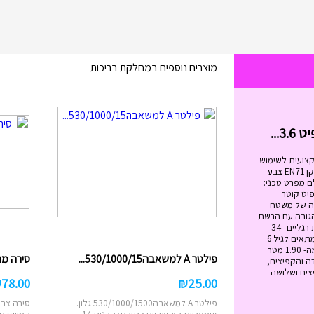
מוצרים נוספים במחלקת בריכות
בימבה החביבה שלי בצבעים I...
₪
99.00
בימבה החביבה שלי בצבעים IAM מידות
הבימבה: גובה המושב: 20.5 ס"מ. ...
הוסף לעגלה
קצועית לשימוש
מגיל 6 ומעלה. בעלת תקן EN71 צבע
ם מפרט טכני:
ל הטרמפולינה - 12 פיט קוטר
 מטר גובה של משטח
ה- 89 ס"מ הגובה עם הרשת
הבנויה -2.79 מטר כמות רגליים- 34
משקל מירבי -120 ק"ג מתאים לגיל 6
ומעלה גובה הרשת עצמה- 1.90 מטר
פילטר A למשאבה530/1000/15...
סירה מתנפח
ה והקפיצים,
צים ושלושה
₪
78.00
₪
25.00
פילטר A למשאבה530/1000/1500 גלון.
סירה צבע
אימפריית הצעצועים כתובת: הבנים 14, ...
המיועדת לשנ