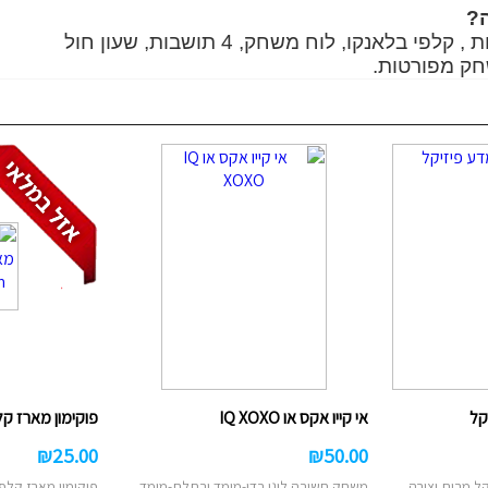
ם
?
טוש אקרילי
ן
112 אבני אות , קלפי בלאנקו, לוח משחק, 4 תושבות, שעון חול
חק מפורטות.
ות מברשות לאיפור
רמקולים
ט
נורות שולחן/תיבות
ס
לים/ערכת קריוקי
שעוני יד
קל
אי קייו אקס או IQ XOXO
פוקימון מארז קלפים em
₪
25.00
₪
50.00
קל מבית יצירה
משחק חשיבה לוגי בדו-מימד ובתלת-מימד,