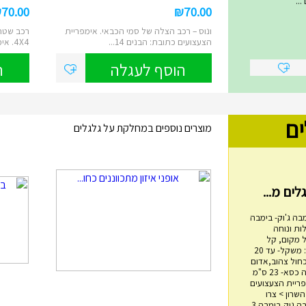
..
₪
70.00
₪
70.00
ונוס – רכב הצלה של סמי הכבאי. אימפריית
רכב שטח 
הצעצועים כתובת: הבנים 14...
4X4. אימפריית הצעצועים ...
הוסף לעגלה
ה
ים
מוצרים נוספים במחלקת על גלגלים
בה ג'וק- בימבה
ות ונוחה
 מקום, קל
משקל, בטיחותי. מפרט: משקל- עד 20
כחול צהוב,אדום
שחור אורך- 60 ס"מ גובה כסא- 23 ס"מ
מגדל טבעות עץ
4 ס"מ אימפריית הצעצועים
ם 14, הוד השרון > צרו
₪
45.00
איתנו קשר בימבה, בימבה גוק,בימבה 3