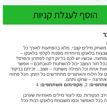
חקי חשיבה והרכבה שלנו
יה
קוקומלון Cocomelon
Love Dian
מטבחים לילדים
מוצרי ספורט
בית הבובות של גבי
כל
בתי בובות ושידת איפור
הרכבות
פאזלים
הוסף לעגלת קניות
ספוניות נפתחות לילדי
חקי קופסא שלנו
יוד נלווה
כלי עבודה לילדים
Quercetti
500 חלקים ומטה
משקפות ים
1000 חלקים ומטה
ערכות איפור
אקדח מים/תותח מים 
ה
1500 חלקים ומטה
וקות ופעוטות שלנו
פינר מאד
כלי נגינה
2000 חלקים ומטה
מגבות חוף/מגבות פונ
ם לילדים
ילוניות
פאזל רצפה
ברבי Barbie בובות
ר
וכיים לילדים
תחות
 שלט לילדים
גלגלים שלנו
שואב אבק
כיסאות/כיסא מתקפל/כי
בה והרכבה
וטות וגיל הרך
כלי מטבח/תנור/מיקרוגל
מתקפל לילדים
ים
ימבות
 משחק מילים קצבי, מלא בהפתעות לאורך כל
רות עבודה וספרי קריאה שלנו
ה
צות בלאנקו מיוחדות מפנות לקלפי בלאנקו –
לה
תעה. עכשיו יש לכם בדיוק דקה לפתרון והפרס?
הרות
דה
חוברות יצירה ומנדלות
רי יצירה ומכשירי כתיבה שלנו
 בכל תור המצב יכול להשתנות לטובתכם – אפשר
ות אחת וכל המילה משתנה – ושוב... זכיתם בניקוד
זרים
ם על הלוח והאתגרים מתחדשים כל הזמן.
הכל פתוח
אור
רי פופ וגאדג שלנו
חרונה – שחקו ותהנו
.
בה
 בליידס וגלגיליות
שתתפים:
2,
מקסימום משתתפים:
4
ה
רב הנקודות. נסו ליצור מילים מאותיות שערכן
ה ככל האפשר וכסו משבצות בלאנקו רבות ככל
ביעה