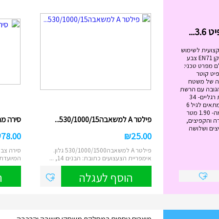
₪
99.00
בימבה החביבה שלי בצבעים IAM מידות
הבימבה: גובה המושב: 20.5 ס"מ. ...
הוסף לעגלה
קצועית לשימוש
מגיל 6 ומעלה. בעלת תקן EN71 צבע
ם מפרט טכני:
ל הטרמפולינה - 12 פיט קוטר
 מטר גובה של משטח
ה- 89 ס"מ הגובה עם הרשת
הבנויה -2.79 מטר כמות רגליים- 34
משקל מירבי -120 ק"ג מתאים לגיל 6
ומעלה גובה הרשת עצמה- 1.90 מטר
פילטר A למשאבה530/1000/15...
סירה מתנפח
ה והקפיצים,
צים ושלושה
₪
78.00
₪
25.00
פילטר A למשאבה530/1000/1500 גלון.
סירה צבע
אימפריית הצעצועים כתובת: הבנים 14, ...
המיועדת לשנ
הוסף לעגלה
ה