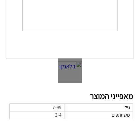
ם
נטען
צ
סא
מאפייני המוצר
גיל
7-99
משתתפים
2-4