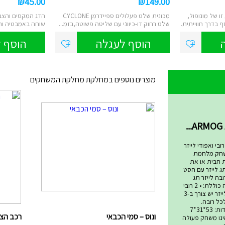
₪
45.00
₪
149.00
 של מונופול,
מכונית שלט פעלולים ספיידרמן CYCLONE
הדג המקסים והצבע
בדרך חווייתית.
שלט רחוק דו-כיווני עם שליטה פשוטה,בזמ...
שוחה באמבטיה והכ
משק...
הוסף לעגלה
הוסף 
מוצרים נוספים במחלקת מחלקת המשחקים
שחקים
בי ואפודי לייזר
שחק מלחמת
ת הבית או את
ג לייזר עם הסט
בה לייזר תג
המתקדם ביותר! הערכה כוללת: • 2 רובי
לייזר • 2 אפודי קרבות לייזר יש צורך ב-3
סט ולכל רובה.
סוללות אינן כלולות. מידות: 53*31*7
ונוס – סמי הכבאי
רכב הצלה 4X4 – ס
 טאג הינו משחק פעולה