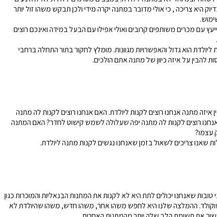
חקי חשיבה והרכבה שלנו
יה
קוקומלון Cocomelon
Love Dian
מטבחים לילדים
וק היא צריכה , כי אולי מדובר במתנה יקרה מידי ולכן תבקש משהו זול יותר
מוצרי ספורט
בית הבובות של גבי
כל
בתי בובות ושידת איפור
מוש.
הרכבות
פאזלים
ספוניות נפתחות לילדי
חקי קופסא שלנו
יוד נלווה
יעץ עם מכרים משותפים קרובים ואולי אפילו עם הבעל במידה ואינכם רוצים
כלי עבודה לילדים
Quercetti
500 חלקים ומטה
משקפות ים
1000 חלקים ומטה
ערכות איפור
אקדח מים/תותח מים 
ה
1500 חלקים ומטה
יולדת הוא גדול והאפשרויות מגוונות. מומלץ לחקור בתור התחלה ברחבי
וקות ופעוטות שלנו
פינר מאד
כלי נגינה
2000 חלקים ומטה
מגבות חוף/מגבות פונ
ם לילדים
ת להבין על איזה כיוון של מתנה אתם הולכים.
ילוניות
פאזל רצפה
ברבי Barbie בובות
וכיים לילדים
תחות
 שלט לילדים
גלגלים שלנו
שואב אבק
כיסאות/כיסא מתקפל/כי
בה והרכבה
וטות וגיל הרך
כלי מטבח/תנור/מיקרוגל
מתקפל לילדים
ים
ימבות
רות עבודה וספרי קריאה שלנו
ה
לה
 איזה מתנה אנחנו רוצים לקנות ליולדת. האם אנחנו רוצים לקנות לה מתנה
הרות
נחנו רוצים לקנות לה מתנה יפה שעלולה לשמש קישוט לחדר? האם המתנה
דה
חוברות יצירה ומנדלות
רי יצירה ומכשירי כתיבה שלנו
 עצמו?
 שאנו צריכים לשאול בזמן שאנחנו נגשים לקנות מתנה ליולדת.
זרים
אור
רי פופ וגאדג שלנו
בה
 בליידס וגלגיליות
ה
טובות שאנחנו יכולים לתת היא לא לקנות את המתנות הבנאליות והמוכרות כגון
שוקולד. ההמלצה שלנו היא לחפש משהו אחר, משהו חדש, משהו שהיולדת לא
ביעה
משוך את תשומת הלב שלה יותר מהמתנות האחרות.