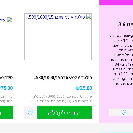
בימבה החביבה שלי בצבעים I...
₪
99.00
בימבה החביבה שלי בצבעים IAM מידות
הבימבה: גובה המושב: 20.5 ס"מ. ...
הוסף לעגלה
קצועית לשימוש
מגיל 6 ומעלה. בעלת תקן EN71 צבע
ם מפרט טכני:
ל הטרמפולינה - 12 פיט קוטר
 מטר גובה של משטח
ה- 89 ס"מ הגובה עם הרשת
הבנויה -2.79 מטר כמות רגליים- 34
משקל מירבי -120 ק"ג מתאים לגיל 6
ומעלה גובה הרשת עצמה- 1.90 מטר
פילטר A למשאבה530/1000/15...
סירה מתנפח
ה והקפיצים,
צים ושלושה
₪
78.00
₪
25.00
פילטר A למשאבה530/1000/1500 גלון.
סירה צבע
אימפריית הצעצועים כתובת: הבנים 14, ...
המיועדת לשנ
הוסף לעגלה
ה