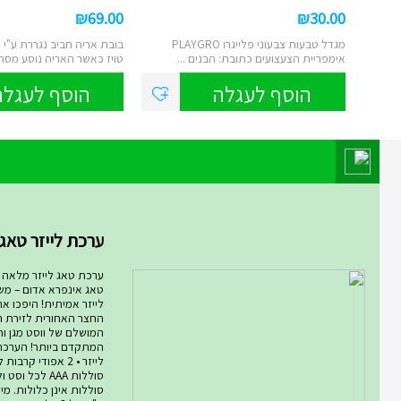
₪
69.00
₪
30.00
מגדל טבעות צבעוני פלייגרו PLAYGRO
בובת אריה חביב נגררת ע"י 
אימפריית הצעצועים כתובת: הבנים ...
טויז כאשר האריה נוסע מסתוב
הוסף לעגלה
הוסף לעגלה
מוצר השבוע במחלקת מחלקת המ
ערכת לייזר טאג ARMOG...
ערכת טאג לייזר מלאה רו
טאג אינפרא אדום – מ
לייזר אמיתית! היפכו א
החצר האחורית לזירת ת
המושלם של ווסט מגן ורו
סוללות AAA לכל ו