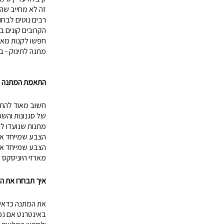
סליים/בצקי
ספלים
זה לא מחייב שה
טוש סקיצה/
קופות חיסכו
רבים נוטים לבחו
הקרובים קונים ב
גמבוי
חפשו לקנות מארז
איפור לילד
מתנה לתינוק - ב
עכבר/מקלדת/
למחשב/טאבל
מראות איפור/מ
תמונות קנב
התאמת המתנה למ
תכשיטים
מיקרופון/רמקו
שעון מעורר/
חשוב מאוד להתאי
של סגנונות והשפ
מתנות שנועדו לשמש את 2 המינים - לרוב נק
הצבע שמייחד את
הצבע שמייחד את 
מארזי היוניסקס 
איך תבחרו את ה
את המתנה כדאי 
באינטרנט אם נכנ