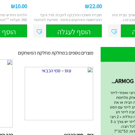
₪
10.00
₪
22.00
שרוך מבית פיט
חוברת חשיבה והדבקה להבנת סדר ורצף
הלהיט החדש מזרק 
בים ג...
התרחשות האירועים בסיפור. מסייעת לפיתוח
360 מעלות **תמונה להמחשה בלבד*...
כישו...
הוסף לעגלה
הוסף 
מוצרים נוספים במחלקת מחלקת המשחקים
שחקים
בי ואפודי לייזר
שחק מלחמת
ת הבית או את
ג לייזר עם הסט
בה לייזר תג
המתקדם ביותר! הערכה כוללת: • 2 רובי
לייזר • 2 אפודי קרבות לייזר יש צורך ב-3
סט ולכל רובה.
סוללות אינן כלולות. מידות: 53*31*7