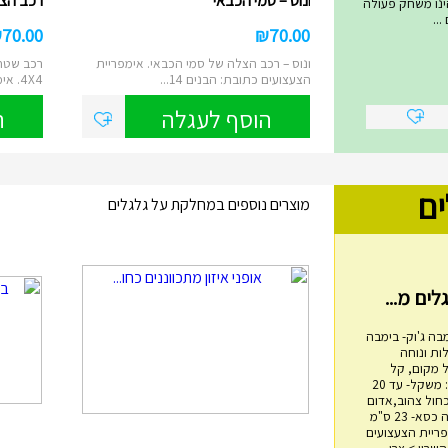
ונוס – סמי הכבאי
רכב הצלה 4X4 – ס
 טאג הינו משחק פעולה
..
₪
70.00
₪
70.00
ונוס – רכב הצלה של סמי הכבאי. אימפריית
רכב שטח 
הצעצועים כתובת: הבנים 14...
4X4. אימפריית הצעצועים ...
הוסף לעגלה
ה
ים
מוצרים נוספים במחלקת על גלגלים
בה ג'וק- בימבה
ות ונוחה
 מקום, קל
משקל, בטיחותי. מפרט: משקל- עד 20
כחול צהוב,אדום
שחור אורך- 60 ס"מ גובה כסא- 23 ס"מ
מגדל טבעות עץ
4 ס"מ אימפריית הצעצועים
ם 14, הוד השרון > צרו