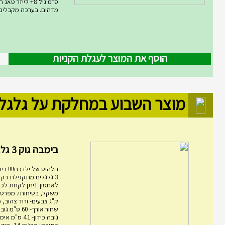
ס"מ גיל 8+ לייזר
מדהים. בערכה מקבלים .
הוסף את המוצר לעגלת הקניות
מוצר השבוע במחלקת על גלגל
בימבה גוק 3 גלגלים מ...
הלהיט של ילדכם!!!! בימ
3 גלגלים מתקפלת בקל
לאחסון. ניתן לקחת לכל
ק"ג צבעים- ורוד צהוב, 
גובה כידון- 1
כתובת: הבני