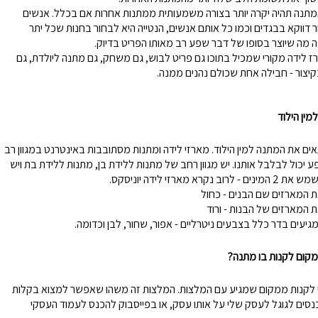
ם
מתנה תהיה יקרה יותר בצורה משמעותית ממתנות אחרות אם בכלל. אנשים
טוש אקרילי
ן
ר דווקא בבגדים וכמו כל אותם אנשים, הנטייה היא לבחור בחנות שכל יתר
ה מה שיוצר בסופו של דבר שפע רב מאותו הפריט בדיוק.
 לידה מקורי שמכיל בתוכו גם פריט לבוש, גם משחק, גם מתנה ליולדת, גם
ות מברשות לאיפור
קיצור - חבילה אחת שכולם נהנים ממנה.
רמקולים
ט
נורות שולחן/תיבות
ס
ין הילוד
לים/ערכת קריוקי
שעוני יד
ם את המתנה למין הילוד. מארזי לידה ומתנות מסתובבות באינטרנט במגוון רב
ע יכול לבלבל אותנו. יש מגוון רחב של מתנות ללידת בן, מתנות ללידת בת ויש
רא מארזי לידה יוניסקס.
 המארזים שם הבנים - כחול
המארזים של הבנות - ורוד
מגיעים בדר כלל בצבעים ניטרליים - אפור, שחור, לבן וכדומה.
מקום לקנות בו מתנה?
לקנות ממקום שמגיע עם המלצות. המלצות זה משהו שאפשר למצוא בקלות
סים לגוגל לעסק שלי על אותו עסק, או בפייסבוק להכנס לעמוד העסקי